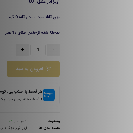
آویز انار عشق 001
وزن 440 سوت معادل 0.440 گرم
ساخته شده از جنس طلای 18 عیار
+
-
افزودن به سبد
هر قسط با اسنپ‌پی:
توم
۴ قسط ماهانه. بدون سود، چک و ضامن.
وضعیت
1
در انبار
دسته بندی ها
آویز
,
آویز
,
بچگانه
,
زنا