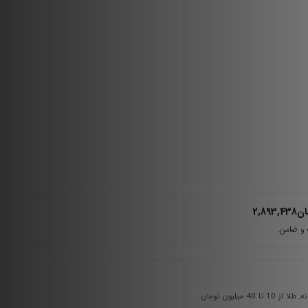
ان
2,893,438
نه
,
طلا از 10 تا 40 میلیون تومان