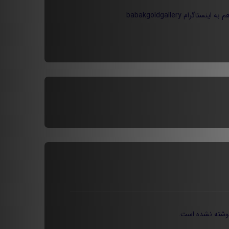
م به اینستاگرام
babakgoldgallery
وشته نشده است.