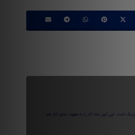
جمع‌های صمیمی و لبخندهای از دل‌برآمده بیفتی، آویز انار عشق ۰۰۱ دقیقاً به سلیقه‌ات نزدیک است. این آویز نماد انار را با مفهوم عشق کنار هم