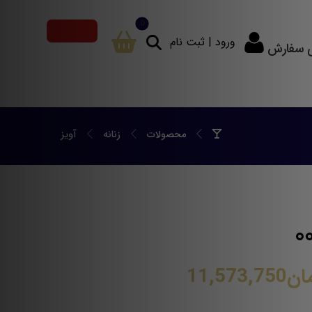
ورود | ثبت نام
ی سفارش
محصولات
زنانه
آویز
ان
11,573,750