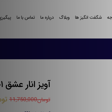
جه
شگفت انگیز ها
وبلاگ
درباره ما
تماس با ما
پیگیر
آویز انار عشق ۰۰۱
توم
تومان
11,750,000