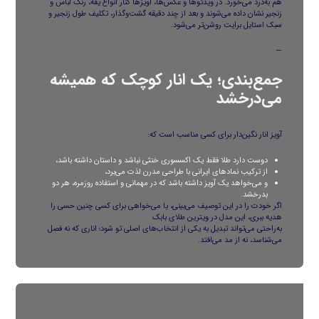
هم به‌درد می‌خورد. در ویدئوها و عکس‌ها، آویزها کنار انواع یقه، رنگ لباس و
زنجیر نشان داده می‌شوند و بعد از چند دقیقه گشت‌وگذار، تکلیف طول زنجیر و
سبک استایل برایت روشن‌تر می‌شود.
—
جمع‌بندی؛ یک انار کوچک که همیشه
می‌درخشد
آویز انار نگین‌دار برای کسی مناسب است که:
دوست دارد طلا فقط یک اکسسوری خنثی نباشد و داستان داشته باشد،
از ترکیب نمادهای ایرانی با طراحی مدرن لذت می‌برد،
و می‌خواهد یک آویز داشته باشد که در مهمانی و استفاده روزمره، هر دو
بدرخشد.
اگر خودت را در این توصیف می‌بینی، یا می‌خواهی برای کسی چنین حسی را
هدیه ببری، این مدل در ویترین
طلای بابک
به‌راحتی می‌تواند تبدیل به یکی از انتخاب‌های اصلی تو شود؛ اناری که نه فصل
می‌شناسد، نه از مد می‌افتد.