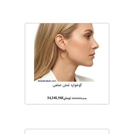
گوشواره شش ضلعی
تومان
34,345,965
تومان
34,869,000