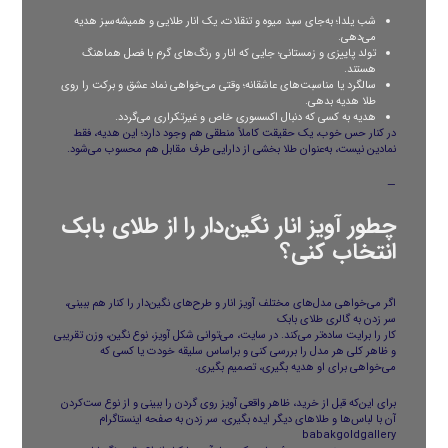
شب یلدا؛ به‌جای سبد میوه و تنقلات، یک انار طلایی و همیشه‌سبز هدیه
می‌دهی.
تولد پاییزی و زمستانی؛ جایی که انار و رنگ‌های گرم با فصل هماهنگ
هستند.
سالگرد یا مناسبت‌های عاشقانه؛ وقتی می‌خواهی نماد عشق و برکت را روی
طلا هدیه بدهی.
هدیه به کسی که دنبال اکسسوری خاص و غیرتکراری می‌گردد.
در کنار حس خوب، یک حقیقت کاملاً منطقی هم وجود دارد؛ این هدیه، فقط
نمادین نیست، به‌عنوان طلا بخشی از دارایی طرف مقابل هم محسوب می‌شود.
—
چطور آویز انار نگین‌دار را از طلای بابک
انتخاب کنی؟
اگر می‌خواهی مدل‌های مختلف آویز انار و طرح‌های نگین‌دار را کنار هم ببینی،
سر زدن به
گالری طلای بابک
کار را برایت ساده‌تر می‌کند. در سایت، می‌توانی شکل آویز، نوع نگین، وزن تقریبی
و ظاهر کلی هر مدل را بررسی کنی و براساس سلیقه خودت یا کسی که
می‌خواهی برای او هدیه بگیری، تصمیم بگیری.
برای این‌که قبل از خرید، ظاهر واقعی آویز روی گردن را ببینی و از نوع ست‌کردن
آن با لباس‌ها و طلاهای دیگر ایده بگیری، سر زدن به صفحه اینستاگرام
babakgoldgallery