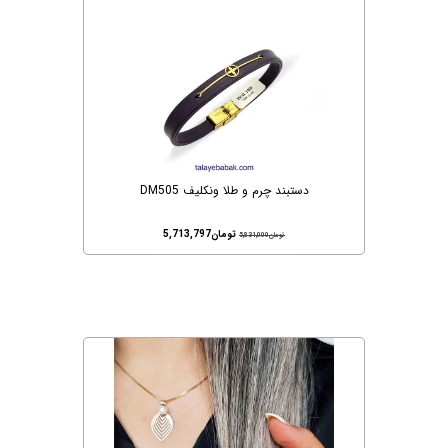
دستبند چرم و طلا ونکلیف DM505
تومان
5,713,797
تومان
5,831,000