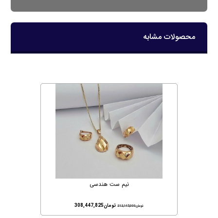
محصولات مشابه
نیم ست هندسی
تومان
308,447,825
تومان
313,145,000