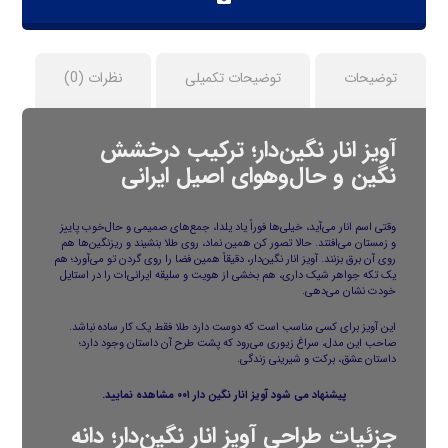
توضیحات
توضیحات تکمیلی
نظرات (0)
آویز انار نگین‌دار؛ ترکیب درخشش
نگین و حال‌وهوای اصیل ایرانی
وقتی اسم انار می‌آید، خیلی‌ها فوراً یاد یلدا، جمع‌های صمیمی و حال‌خوب پاییز
و زمستان می‌افتند. حالا تصور کن همین نماد، روی طلا بنشیند و ریزنگین‌ها هم
روی آن برق بزنند. آویز انار نگین‌دار، دقیقاً همین فضا را روی گردن تو می‌آورد؛ هم
یک تکه جواهر شیک داری، هم بخشی از هویت و سلیقه‌ ایرانی‌ات را در استایل
خودت نشان می‌دهی.
این آویز برای کسی مناسب است که دوست دارد طلا فقط یک کار ساده نباشد.
صاحب این مدل، سراغ زیوری می‌رود که پشت طرح آن داستان وجود دارد؛
داستان عشق، برکت و شیرینی زندگی.
پیشنهاد می شود
آویز انار نگین دار ۰۰۱
مشاهده نمایید.
جزئیات طراحی آویز انار نگین‌دار؛ دانه‌