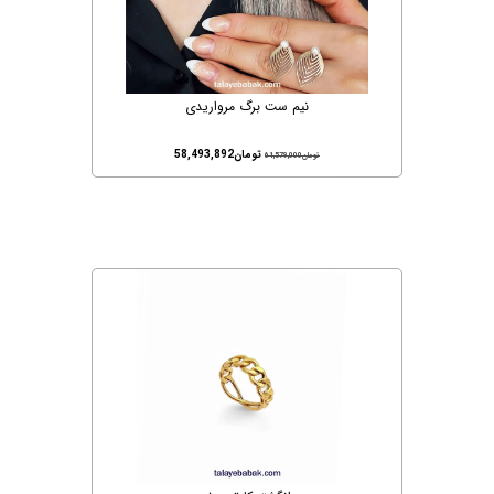
نیم ست برگ مرواریدی
تومان
58,493,892
تومان
61,579,000