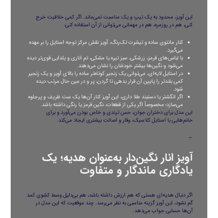
این آویز، محدود به یک تیپ و یک مناسبت نمی‌ماند. اگر کمی خلاقیت خرج
کنی، هم در روزمره، هم در مهمانی می‌توانی از آن استفاده کنی:
کنار مانتوی ساده و تیشرت تک‌رنگ، آویز نقش مرکز توجه استایل را بر عهده
می‌گیرد.
با لباس‌های قرمز، زرشکی، سبز تیره یا مشکی، تم اناری و یلدایی قوی‌تر دیده
می‌شود و نگین‌ها بیشتر خودشان را نشان می‌دهند.
در استایل لایه‌ای، می‌توانی یک زنجیر کوتاه‌تر ساده را بالای آویز و یک زنجیر
کمی بلندتر را پایین آن قرار بدهی تا گردن، پر و در عین حال مرتب دیده
شود.
اگر انگشتر یا دستبند طلا داری، این آویز کنار آن‌ها یک ست ظریف و پرجلوه
می‌سازد؛ مخصوصاً اگر یکی از قطعات، نگین قرمز یا رنگی داشته باشد.
این مدل برای دختران جوان، حس ترندی و خاص بودن می‌آورد و برای
خانم‌هایی با استایل کلاسیک، وقار و اصالت بیشتری ایجاد می‌کند.
—
آویز انار نگین‌دار به‌عنوان هدیه؛ یک
یادگاری ماندگار و متفاوت
اگر دنبال هدیه‌ای هستی که هم ارزش داشته باشد، هم بی‌دلیل وسط کشوی کمد
گم نشود، این آویز گزینه مناسبی به نظر می‌رسد. چند موقعیت که این مدل در
آن‌ها حسابی جواب می‌دهد: