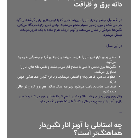
دانه برق و ظرافت
در نگاه اول، چشم تو فرم انار را می‌بیند؛ اناری که با قوس‌های نرم و گوشه‌های گرد
طراحی شده و روی زنجیر، بسیار منظم می‌نشیند. وقتی کمی نزدیک‌تر نگاه می‌کنی،
نگین‌ها خودش را نشان می‌دهند و آویز، از یک طرح ساده به یک کار پرجزئیات
تبدیل می‌شود.
در این مدل:
طلای براق، فرم کلی انار را تعریف می‌کند و زمینه‌ای گرم و چشم‌گیر به وجود
می‌آورد.
نگین‌ها روی بخش داخلی یا سطح انار می‌درخشند و نقش دانه‌های انار را
یادآوری می‌کنند.
خطوط منحنی، ظاهر زنانه و لطیفی می‌سازند و با فرم گردن هماهنگی خوبی
دارند.
ضخامت مناسب، باعث می‌شود آویز هم سبک بماند، هم روی گردن تو خالی
دیده نشود.
وقتی نور روی آویز می‌افتد، طلا و نگین با هم شروع به بازی نور می‌کنند و همین
بازی، آویز را در جمع و مهمانی، کاملاً قابل تشخیص نگه می‌دارد.
—
چه استایلی با آویز انار نگین‌دار
هماهنگ‌تر است؟