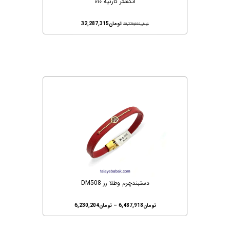
انگشتر کارتیه ۰۱۰
تومان
32,287,315
تومان
32,779,000
دستبندچرم وطلا رز DM508
تومان
6,487,918
–
تومان
6,230,204