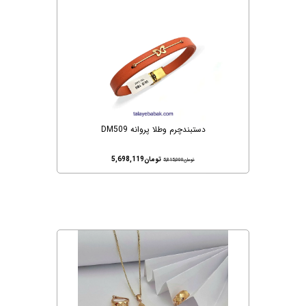
دستبندچرم وطلا پروانه DM509
تومان
5,698,119
تومان
5,815,000