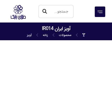
آویز ایران IR014
محصولات
زنانه
آویز