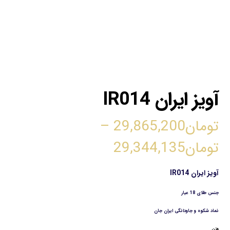
آویز ایران IR014
تومان
29,865,200
–
تومان
29,344,135
آویز ایران
IR014
جنس طلای 18 عیار
نماد شکوه و جاودانگی ایران جان
وزن