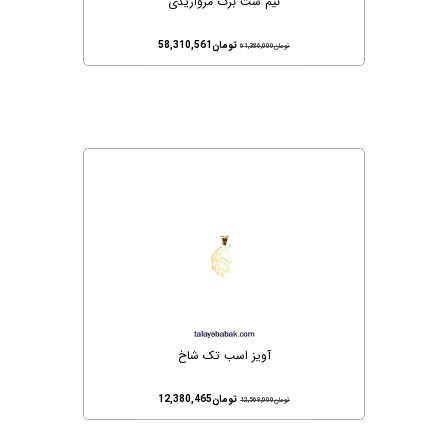
نیم ست برگ مرواریدی
تومان
58,310,561
تومان
61,386,000
آویز اسب تک شاخ
تومان
12,380,465
تومان
12,569,000