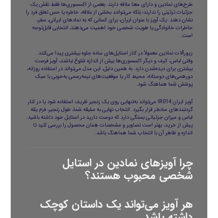
طرح‌های نمادین و دارای معنا علاقه دارند. بعضی از اکسسوری‌ها فقط نقش یک
جزئیات تزئینی را ندارند؛ بلکه می‌توانند بخشی از علاقه، خاطره یا حس تعلق فرد را
نشان دهند. یک آویز با عنوان ایران، برای کسانی که به نمادهای ایرانی، سفر،
خاطرات خانوادگی یا هویت شخصی خود اهمیت می‌دهند، انتخابی قابل‌توجه
است.
زیورآلات نمادین معمولاً در کنار استایل‌های ساده جلوه بیشتری پیدا می‌کنند.
وقتی لباس، کیف و دیگر اکسسوری‌ها بیش از اندازه شلوغ نباشند، آویز فرصت
بیشتری برای دیده‌شدن دارد. به همین دلیل، این مدل می‌تواند در استفاده روزانه،
دورهمی‌های دوستانه، محیط کار یا موقعیت‌های نیمه‌رسمی به‌خوبی با سبک
پوشش شما هماهنگ شود.
آویز ایران IR014 می‌تواند به‌تنهایی روی یک زنجیر ظریف استفاده شود یا در کنار
گردنبندهای ساده‌تر قرار بگیرد. انتخاب نهایی به سلیقه شما، طول زنجیر، فرم یقه
لباس و میزان جزئیاتی بستگی دارد که دوست دارید در استایل خود داشته باشید.
پیش از خرید، بهتر است تصاویر و مشخصات همان محصول را بررسی کنید تا
اندازه و ظاهر آن با انتخاب شما هماهنگ باشد.
چرا آویزهای نمادین در استایل
شخصی محبوب هستند؟
هر آویز می‌تواند یک داستان کوچک
داشته باشد