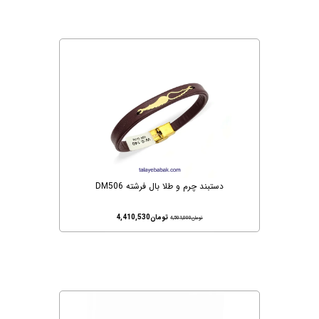
دستبند چرم و طلا بال فرشته DM506
تومان
4,410,530
تومان
4,501,000