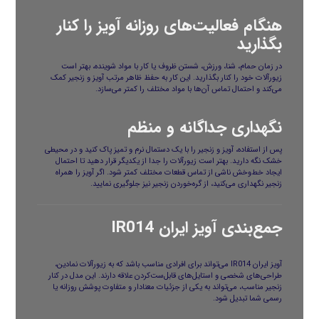
هنگام فعالیت‌های روزانه آویز را کنار
بگذارید
در زمان حمام، شنا، ورزش، شستن ظروف یا کار با مواد شوینده، بهتر است
زیورآلات خود را کنار بگذارید. این کار به حفظ ظاهر مرتب آویز و زنجیر کمک
می‌کند و احتمال تماس آن‌ها با مواد مختلف را کمتر می‌سازد.
نگهداری جداگانه و منظم
پس از استفاده، آویز و زنجیر را با یک دستمال نرم و تمیز پاک کنید و در محیطی
خشک نگه دارید. بهتر است زیورآلات را جدا از یکدیگر قرار دهید تا احتمال
ایجاد خط‌وخش ناشی از تماس قطعات مختلف کمتر شود. اگر آویز را همراه
زنجیر نگهداری می‌کنید، از گره‌خوردن زنجیر نیز جلوگیری نمایید.
جمع‌بندی آویز ایران IR014
آویز ایران IR014 می‌تواند برای افرادی مناسب باشد که به زیورآلات نمادین،
طراحی‌های شخصی و استایل‌های قابل‌ست‌کردن علاقه دارند. این مدل در کنار
زنجیر مناسب، می‌تواند به یکی از جزئیات معنادار و متفاوت پوشش روزانه یا
رسمی شما تبدیل شود.