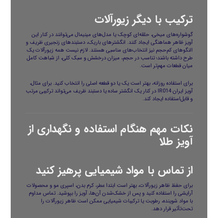
ترکیب با دیگر زیورآلات
گوشواره‌های میخی، حلقه‌ای کوچک یا مدل‌های مینیمال می‌توانند در کنار این
آویز ظاهر هماهنگی ایجاد کنند. انگشترهای باریک، دستبندهای زنجیری ظریف و
النگوهای کم‌حجم نیز انتخاب‌های مناسبی هستند. لازم نیست همه زیورآلات یک
طرح داشته باشند؛ تناسب در حجم، میزان درخشش و سبک کلی، از شباهت کامل
میان قطعات مهم‌تر است.
برای استفاده روزانه، بهتر است یک یا دو قطعه اصلی را انتخاب کنید. برای مثال،
آویز ایران IR014 در کنار یک انگشتر ساده یا دستبند ظریف می‌تواند ترکیبی مرتب
و قابل‌استفاده ایجاد کند.
نکات مهم هنگام استفاده و نگهداری از
آویز طلا
از تماس با مواد شیمیایی پرهیز کنید
برای حفظ ظاهر زیورآلات، بهتر است ابتدا عطر، کرم بدن، اسپری مو و محصولات
آرایشی را استفاده کنید و پس از خشک‌شدن آن‌ها، آویز را بپوشید. تماس مداوم
با مواد شوینده، رطوبت یا ترکیبات شیمیایی ممکن است ظاهر زیورآلات را
تحت‌تأثیر قرار دهد.