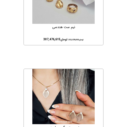
نیم ست هندسی
تومان
307,476,615
تومان
312,159,000