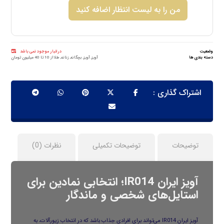
من را به لیست انتظار اضافه کنید
وضعیت
در انبار موجود نمی باشد
دسته بندی ها
آویز
,
آویز
,
بچگانه
,
زنانه
,
طلا از 10 تا 40 میلیون تومان
توضیحات
توضیحات تکمیلی
نظرات (0)
آویز ایران IR014؛ انتخابی نمادین برای
استایل‌های شخصی و ماندگار
آویز ایران IR014 می‌تواند برای افرادی جذاب باشد که در انتخاب زیورآلات، به