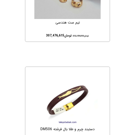
نیم ست هندسی
تومان
307,476,615
تومان
312,159,000
دستبند چرم و طلا بال فرشته DM506