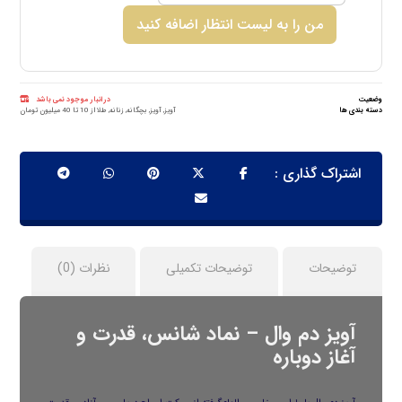
من را به لیست انتظار اضافه کنید
وضعیت
در انبار موجود نمی باشد
دسته بندی ها
آویز
,
آویز
,
بچگانه
,
زنانه
,
طلا از 10 تا 40 میلیون تومان
توضیحات
توضیحات تکمیلی
نظرات (0)
آویز دم وال – نماد شانس، قدرت و
آغاز دوباره