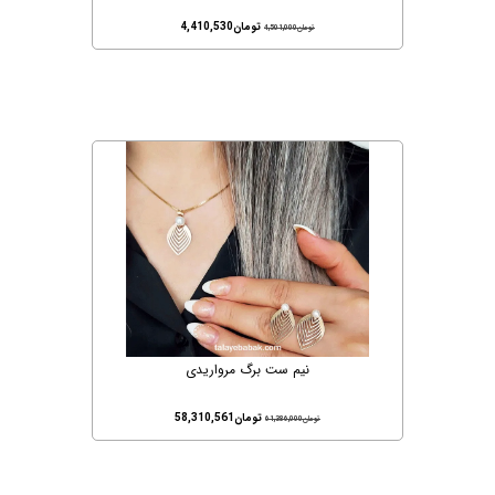
تومان
4,410,530
تومان
4,501,000
نیم ست برگ مرواریدی
تومان
58,310,561
تومان
61,386,000