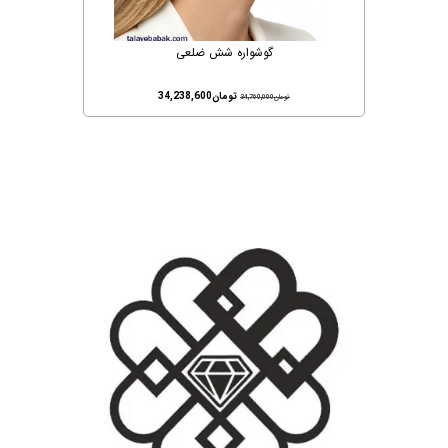
گوشواره شش ضلعی
تومان
34,238,600
تومان
34,760,000