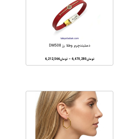
دستبندچرم وطلا رز DM508
تومان
6,470,280
–
تومان
6,212,566