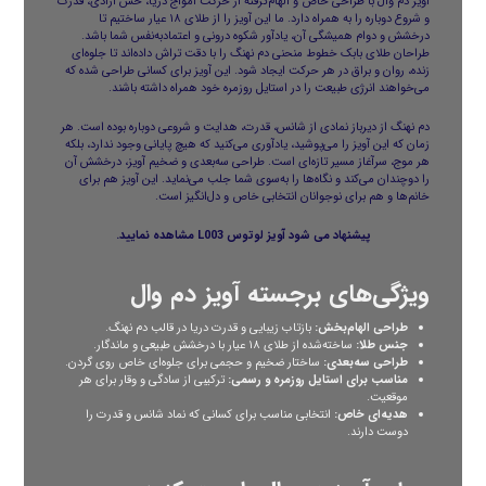
آویز دم وال با طراحی خاص و الهام‌گرفته از حرکت امواج دریا، حس آزادی، قدرت
و شروع دوباره را به همراه دارد. ما این آویز را از طلای ۱۸ عیار ساختیم تا
درخشش و دوام همیشگی آن، یادآور شکوه درونی و اعتمادبه‌نفس شما باشد.
طراحان طلای بابک خطوط منحنی دم نهنگ را با دقت تراش داده‌اند تا جلوه‌ای
زنده، روان و براق در هر حرکت ایجاد شود. این آویز برای کسانی طراحی شده که
می‌خواهند انرژی طبیعت را در استایل روزمره خود همراه داشته باشند.
دم نهنگ از دیرباز نمادی از شانس، قدرت، هدایت و شروعی دوباره بوده است. هر
زمان که این آویز را می‌پوشید، یادآوری می‌کنید که هیچ پایانی وجود ندارد، بلکه
هر موج، سرآغاز مسیر تازه‌ای است. طراحی سه‌بعدی و ضخیم آویز، درخشش آن
را دوچندان می‌کند و نگاه‌ها را به‌سوی شما جلب می‌نماید. این آویز هم برای
خانم‌ها و هم برای نوجوانان انتخابی خاص و دل‌انگیز است.
پیشنهاد می شود
آویز لوتوس L003
مشاهده نمایید.
ویژگی‌های برجسته آویز دم وال
طراحی الهام‌بخش:
بازتاب زیبایی و قدرت دریا در قالب دم نهنگ.
جنس طلا:
ساخته‌شده از طلای ۱۸ عیار با درخشش طبیعی و ماندگار.
طراحی سه‌بعدی:
ساختار ضخیم و حجمی برای جلوه‌ای خاص روی گردن.
مناسب برای استایل روزمره و رسمی:
ترکیبی از سادگی و وقار برای هر
موقعیت.
هدیه‌ای خاص:
انتخابی مناسب برای کسانی که نماد شانس و قدرت را
دوست دارند.