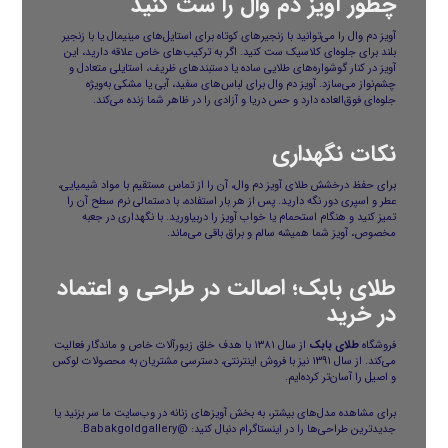
چطور آویز دم وال را ست کنید
آویز دم وال را می‌توانید با زنجیرهای کوتاه برای استایل‌های مینیمال یا با زنجیر
بلند برای جلوه‌ای کلاسیک ست کنید. اگر به ترکیب‌های خاص علاقه دارید، این
آویز در کنار گوشواره‌های طلایی ساده یا دستبندهای ظریف، استایلی متعادل و
چشم‌نواز می‌سازد. آویز دم وال برای لباس‌های سفید، آبی یا مشکی به‌ویژه
جلوه‌ای فوق‌العاده دارد و حس دریا و آزادی را در ظاهر شما زنده می‌کند.
نکات نگهداری
برای حفظ درخشش طلای آویز دم وال، آن را از تماس مستقیم با مواد شیمیایی،
عطر و اسپری دور نگه دارید. پس از هر بار استفاده، با دستمالی نرم سطح آن را
تمیز کنید و هنگام استحمام یا خواب آویز را دربیاورید. با نگهداری در جعبه
مخصوص، آویز شما همیشه سالم و براق باقی می‌ماند.
طلای بابک؛ اصالت در طراحی و اعتماد
در خرید
فروشگاه
طلای بابک
از سال ۱۳۸۱ با هدف خلق زیورآلات خاص و ماندگار فعالیت
می‌کند. از سال ۱۳۹۱ نیز با فروش اینترنتی، دسترسی مشتریان به محصولات لوکس
و اصیل را آسان‌تر کرده‌ایم.
برای مشاهده مدل‌های بیشتر، به بخش
آویزهای زنانه
در وب‌سایت ما سر بزنید یا
جدیدترین طراحی‌ها را در اینستاگرام دنبال کنید:
@Babakgoldgallery
.