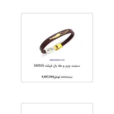
دستبند چرم و طلا بال فرشته DM506
تومان
4,467,364
تومان
4,559,000