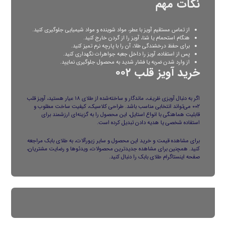
نکات مهم
از تماس مستقیم آویز با عطر، مواد شوینده و مواد شیمیایی جلوگیری کنید.
هنگام استحمام یا شنا، آویز را از گردن خارج کنید.
برای حفظ درخشندگی طلا، آن را با پارچه نرم تمیز کنید.
پس از استفاده، آویز را داخل جعبه جواهرات نگهداری کنید.
از وارد شدن ضربه یا فشار شدید به محصول جلوگیری نمایید.
خرید آویز قلب ۰۰۲
اگر به دنبال آویزی ظریف، ماندگار و ساخته‌شده از طلای ۱۸ عیار هستید، آویز قلب
۰۰۲ می‌تواند انتخابی مناسب باشد. طراحی کلاسیک، کیفیت ساخت مطلوب و
قابلیت هماهنگی با انواع استایل، این محصول را به گزینه‌ای ارزشمند برای
استفاده شخصی یا هدیه دادن تبدیل کرده است.
برای مشاهده قیمت و خرید این محصول و سایر زیورآلات، به
طلای بابک
مراجعه
کنید. همچنین برای مشاهده جدیدترین محصولات، ویدئوها و رضایت مشتریان،
صفحه
اینستاگرام
طلای بابک را دنبال کنید.