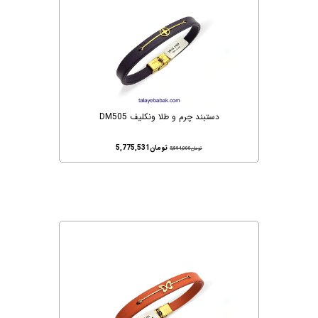
دستبند چرم و طلا ونکلیف DM505
تومان
5,775,531
تومان
5,894,000