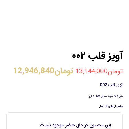
آویز قلب ۰۰۲
تومان
12,946,840
تومان
13,144,000
آویز قلب 002
وزن 480 سوت معادل 0.480 گرم
جنس از طلای 18 عیار
این محصول در حال حاضر موجود نیست