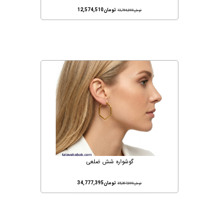
تومان
12,574,510
تومان
12,766,000
گوشواره شش ضلعی
تومان
34,777,395
تومان
35,307,000