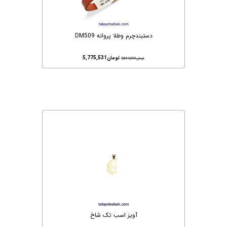
دستبندچرم وطلا پروانه DM509
تومان
5,775,531
تومان
5,894,000
آویز اسب تک شاخ