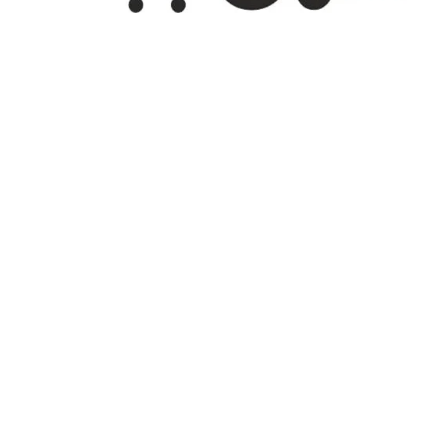
تهران، شهر جدید اندیشه، بلوار آزادی، بازار طلای تیراژه
درباره ما
تماس با ما
پیگیری سفارش
قوانین و مقررات