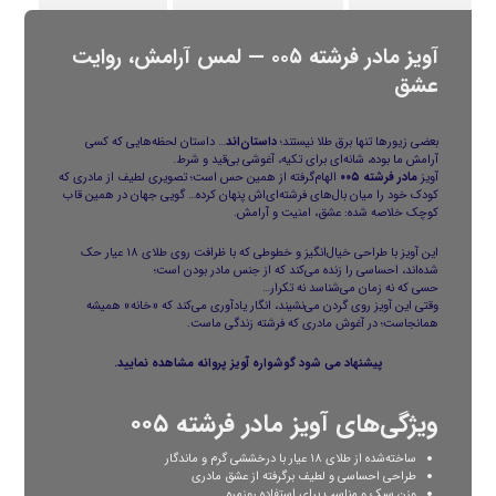
آویز مادر فرشته ۰۰۵ — لمس آرامش، روایت
عشق
بعضی زیورها تنها برق طلا نیستند؛
داستان‌اند
… داستان لحظه‌هایی که کسی
آرامش ما بوده، شانه‌ای برای تکیه، آغوشی بی‌قید و شرط.
آویز
مادر فرشته ۰۰۵
الهام‌گرفته از همین حس است؛ تصویری لطیف از مادری که
کودک خود را میان بال‌های فرشته‌ای‌اش پنهان کرده… گویی جهان در همین قاب
کوچک خلاصه شده: عشق، امنیت و آرامش.
این آویز با طراحی خیال‌انگیز و خطوطی که با ظرافت روی طلای ۱۸ عیار حک
شده‌اند، احساسی را زنده می‌کند که از جنس مادر بودن است؛
حسی که نه زمان می‌شناسد نه تکرار…
وقتی این آویز روی گردن می‌نشیند، انگار یادآوری می‌کند که «خانه» همیشه
همانجاست؛ در آغوش مادری که فرشته زندگی ماست.
پیشنهاد می شود
گوشواره آویز پروانه
مشاهده نمایید.
ویژگی‌های آویز مادر فرشته ۰۰۵
ساخته‌شده از طلای ۱۸ عیار با درخششی گرم و ماندگار
طراحی احساسی و لطیف برگرفته از عشق مادری
وزن سبک و مناسب برای استفاده روزمره