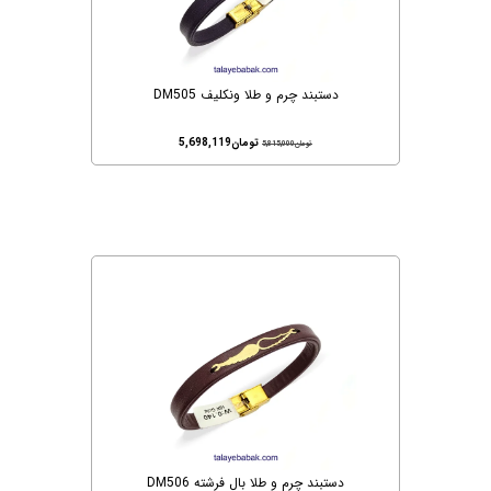
دستبند چرم و طلا ونکلیف DM505
تومان
5,698,119
تومان
5,815,000
دستبند چرم و طلا بال فرشته DM506