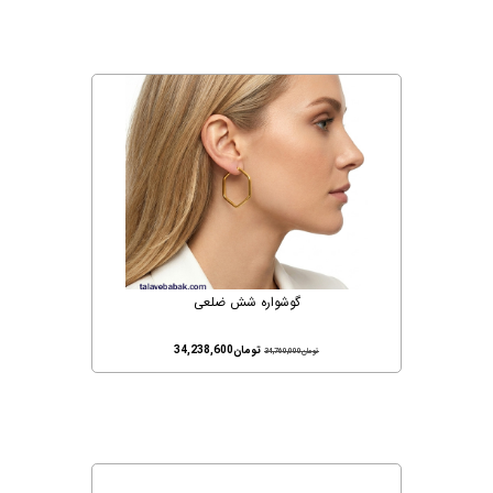
گوشواره شش ضلعی
تومان
34,238,600
تومان
34,760,000