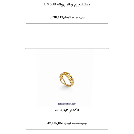
دستبندچرم وطلا پروانه DM509
تومان
5,698,119
تومان
5,815,000
انگشتر کارتیه ۰۱۰
تومان
32,185,860
تومان
32,676,000