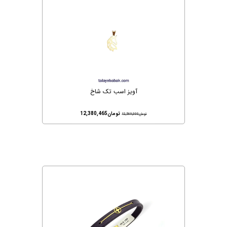
آویز اسب تک شاخ
تومان
12,380,465
تومان
12,569,000