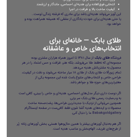
انتخابی فوق‌العاده برای هدیه‌ای احساسی، ماندگار و ارزشمند
کیفیت ساخت بالا و ظرافت در اجرا
این آویز می‌تواند هدیه‌ای باشد برای مادری که فرشته زندگی توست…
یا حتی هدیه‌ای برای خودت؛ یادگاری از عشقی که همیشه همراهت بوده و
خواهد بود.
طلای بابک — خانه‌ای برای
انتخاب‌های خاص و عاشقانه
فروشگاه
طلای بابک
از سال ۱۳۸۱ تا امروز همراه هزاران مشتری بوده؛
مجموعه‌ای که نه‌فقط طلا می‌فروشد، بلکه هنر، ظرافت و حس اعتماد را در هر
محصول به مشتریانش هدیه می‌دهد.
تمام زیورآلات طلای بابک از طلای ۱۸ عیار ساخته می‌شوند و دقت در کیفیت،
طراحی خاص و انتخاب‌های متنوع باعث شده این مجموعه یکی از
معتبرترین‌های حوزه طلا و جواهر باشد.
اگر دوست داری دیگر مدل‌های احساسی، هدیه‌ای و خاص را ببینی، کافی است
به
وب‌سایت رسمی طلای بابک
سر بزنی.
همچنین می‌توانی از نزدیک با جدیدترین طراحی‌ها، پشت‌صحنه ساخت
محصولات و ایده‌های هدیه آشنا شوی؛ فقط کافی‌ست در
صفحه اینستاگرام
Babakgoldgallery
ما را دنبال کنی.
اگر هم به‌دنبال آویزهای بیشتر با همین حال‌و‌هوا هستی، بخش
آویزهای زنانه
پُر
از طرح‌های ظریف، الهام‌بخش و مناسب هدیه است.