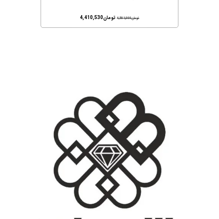
تومان
4,410,530
تومان
4,501,000