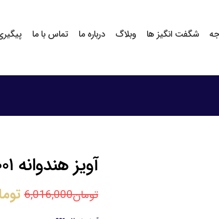
جه
شگفت انگیز ها
وبلاگ
درباره ما
تماس با ما
پیگیر
آویز هندوانه ۰۰۱
توما
تومان
6,016,000