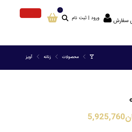
ورود | ثبت نام
ی سفارش
محصولات
زنانه
آویز
ن
5,925,760