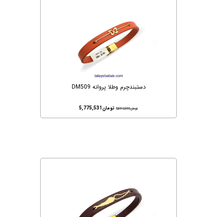
دستبندچرم وطلا پروانه DM509
تومان
5,775,531
تومان
5,894,000