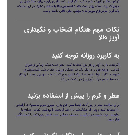
گوشواره‌های ظریف همراه کنید. اگر لباس شما دارای پارچه براق، سنگ‌دوزی یا
جزئیات زیاد است، بهتر است تعداد اکسسوری‌ها را کاهش دهید. در این حالت،
یک آویز خوش‌فرم می‌تواند به‌تنهایی جلوه کافی داشته باشد.
نکات مهم هنگام انتخاب و نگهداری
آویز طلا
به کاربرد روزانه توجه کنید
اگر قصد دارید آویز را هر روز استفاده کنید، بهتر است سبک زندگی و میزان
فعالیت روزانه خود را در نظر بگیرید. هنگام ورزش، حمام، شنا، شست‌وشوی
ظروف یا کار با مواد شوینده، کنارگذاشتن زیورآلات انتخاب بهتری است. این کار
به حفظ ظاهر مرتب آویز و زنجیر کمک می‌کند.
عطر و کرم را پیش از استفاده بزنید
برای مراقبت بهتر از زیورآلات، ابتدا عطر، کرم بدن، اسپری مو و محصولات آرایشی
را استفاده کنید و پس از خشک‌شدن آن‌ها، گردنبند را بپوشید. تماس مداوم با
رطوبت، مواد شوینده و ترکیبات مختلف ممکن است ظاهر زیورآلات را تحت‌تأثیر
قرار دهد.