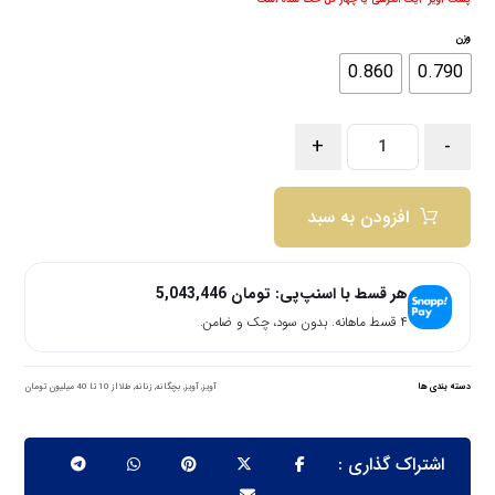
وزن
0.860
0.790
+
-
افزودن به سبد
هر قسط با اسنپ‌پی:
تومان
5,043,446
۴ قسط ماهانه. بدون سود، چک و ضامن.
دسته بندی ها
آویز
,
آویز
,
بچگانه
,
زنانه
,
طلا از 10 تا 40 میلیون تومان