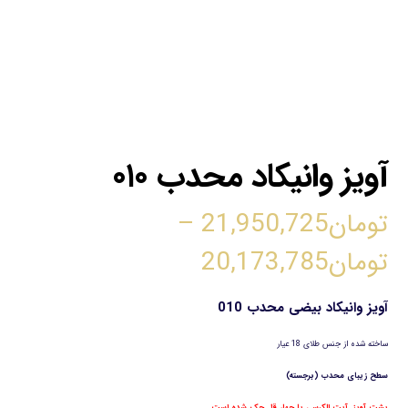
آویز وانیکاد محدب ۰۱۰
تومان
21,950,725
–
تومان
20,173,785
آویز وانیکاد بیضی محدب 010
ساخته شده از جنس طلای 18 عیار
سطح زیبای محدب (برجسته)
پشت آویز آیت الکرسی یا چهار قل حک شده است