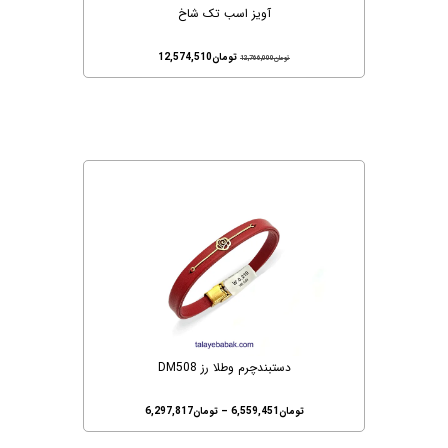
آویز اسب تک شاخ
تومان
12,574,510
تومان
12,766,000
دستبندچرم وطلا رز DM508
تومان
6,559,451
–
تومان
6,297,817