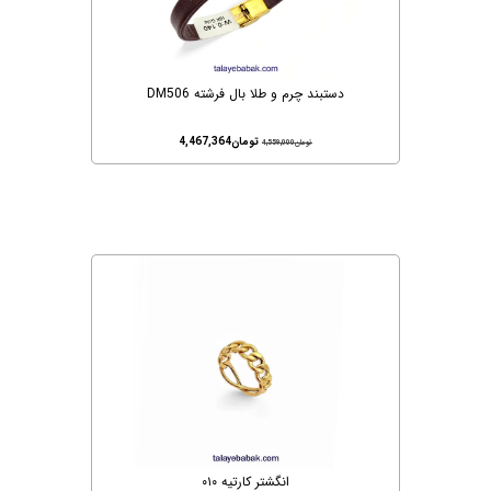
دستبند چرم و طلا بال فرشته DM506
تومان
4,467,364
تومان
4,559,000
انگشتر کارتیه ۰۱۰