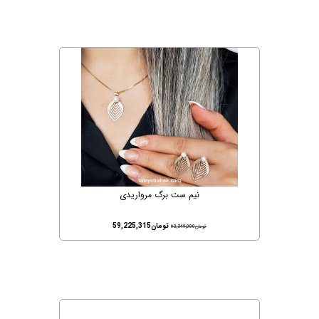
نیم ست برگ مرواریدی
تومان
59,225,315
تومان
62,349,000