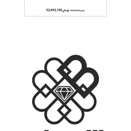
تومان
32,692,150
تومان
33,190,000