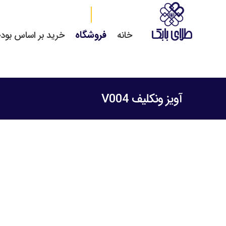
فروشگاه
خانه
خرید بر اساس بود
آویز ونکلیف V004