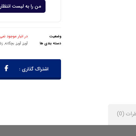
من را به لیست انتظار 
وضعیت
در انبار موجود نمی
دسته بندی ها
آویز
,
آویز
,
بچگانه
,
زنا
رات (0)