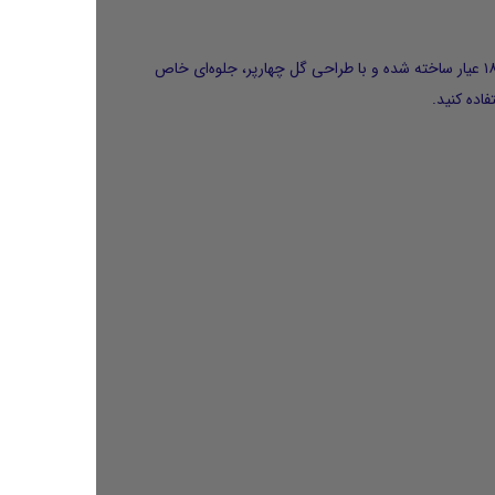
آویز ونکلیف V004 با الهام از طراحی کلاسیک و محبوب ونکلیف، ترکیبی از ظرافت، سادگی و زیبایی را به نمایش می‌گذارد. این آویز از طلای ۱۸ عیار ساخته شده و با طراحی گل چهارپر، جلوه‌ای خاص
اده کنید.