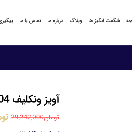
جه
شگفت انگیز ها
وبلاگ
درباره ما
تماس با ما
پیگیر
آویز ونکلیف V004
توم
تومان
29,242,000