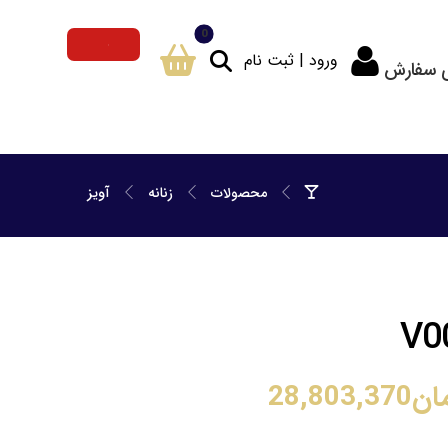
ورود | ثبت نام
ی سفارش
محصولات
زنانه
آویز
ان
28,803,370