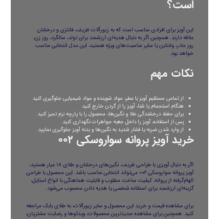
است؟
این آویز برای افرادی مناسب است که به زیورآلات ظریف، فانتزی و درخشان
علاقه دارند. همچنین اگر به دنبال هدیه‌ای ارزشمند برای تولد، سالگرد، روز زن،
روز مادر، ولنتاین یا سایر مناسبت‌های ویژه هستید، این مدل انتخابی مناسب
خواهد بود.
نکات مهم
از تماس مستقیم آویز با عطر، مواد شوینده و مواد شیمیایی جلوگیری کنید.
هنگام استحمام یا شنا، آویز را از گردن خارج کنید.
برای حفظ درخشندگی طلا و نگین‌ها، محصول را با پارچه نرم تمیز کنید.
پس از استفاده، آویز را داخل جعبه جواهرات نگهداری کنید.
از وارد شدن ضربه یا فشار شدید به نگین‌ها و بدنه آویز جلوگیری نمایید.
خرید آویز پروانه سواروسکی ۰۰۲
اگر به دنبال آویزی با طراحی ظریف، نگین‌های درخشان و طلای ۱۸ عیار هستید،
آویز پروانه سواروسکی ۰۰۲ می‌تواند انتخابی مناسب باشد. این محصول با طراحی
الهام‌گرفته از پروانه، کیفیت ساخت مطلوب و قابلیت هماهنگی با انواع استایل،
گزینه‌ای ارزشمند برای استفاده شخصی یا هدیه دادن محسوب می‌شود.
برای مشاهده قیمت و خرید این محصول و سایر زیورآلات، به
طلای بابک
مراجعه
کنید. همچنین برای مشاهده جدیدترین محصولات، ویدئوها و رضایت مشتریان،