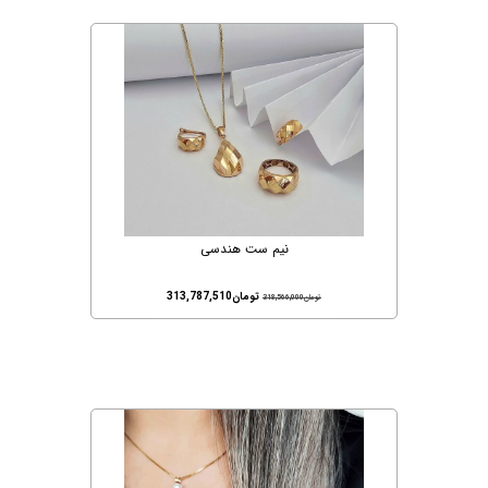
نیم ست هندسی
تومان
313,787,510
تومان
318,566,000