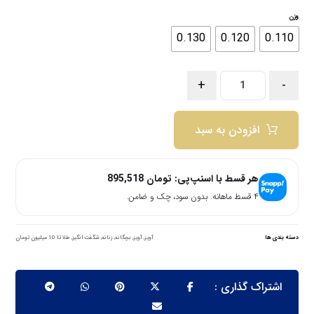
وزن
0.130
0.120
0.110
+
-
افزودن به سبد
هر قسط با اسنپ‌پی:
تومان
895,518
۴ قسط ماهانه. بدون سود، چک و ضامن.
دسته بندی ها
آویز
,
آویز
,
بچگانه
,
زنانه
,
شگفت انگیز
,
طلا تا 10 میلیون تومان