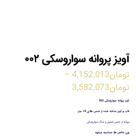
آویز پروانه سواروسکی ۰۰۲
تومان
4,152,013
–
تومان
3,582,073
آویز پروانه سواروسکی 002
قاب و آویز ساخته شده از حنس طلای 18 عیار
پروانه از جنس استیل و سنگ سواروسکی
وزن خالص طلا محاسبه میشود