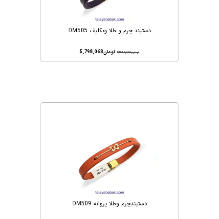
دستبند چرم و طلا ونکلیف DM505
تومان
5,798,068
تومان
5,917,000
دستبندچرم وطلا پروانه DM509