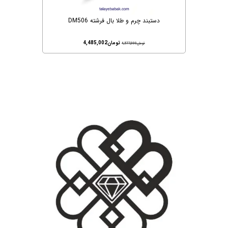
دستبند چرم و طلا بال فرشته DM506
تومان
4,485,002
تومان
4,577,000