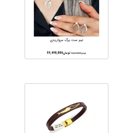
نیم ست برگ مرواریدی
تومان
59,498,886
تومان
62,637,000