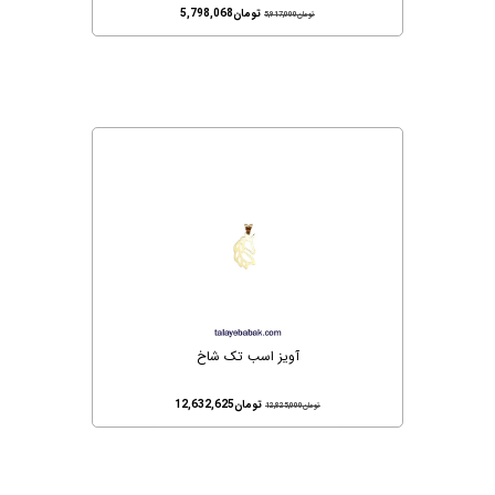
تومان
5,798,068
تومان
5,917,000
آویز اسب تک شاخ
تومان
12,632,625
تومان
12,825,000