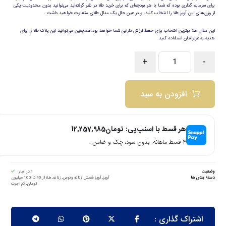
برای سرمایه گذاری بوده که شما با هر بودجه‌ای که برای خرید طلا در نظر گرفته‌اید می‌توانید بدون محدودیت یکی
از وزن‌های این آویز طلا را انتخاب کنید. و در عین حال یک مدال طلای متفاوت خواهید داشت .
این مدال طلا بهترین انتخاب برای حفظ ارزش دارایی شما خواهد بود.همچنین می‌توانید این پلاک طلا را برای
هدیه به عزیزانتان استفاده کنید.
+
-
افزودن به سبد
هر قسط با اسنپ‌پی:
تومان
12,257,985
۴ قسط ماهانه. بدون سود، چک و ضامن.
وضعیت
1
در انبار
دسته بندی ها
آویز
,
آویز شمش زنانه ونوس
,
زنانه
,
طلا از 40 تا 100 میلیون
تومان
,
کم اجرت