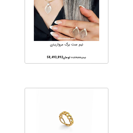
نیم ست برگ مرواریدی
تومان
58,493,892
تومان
61,579,000