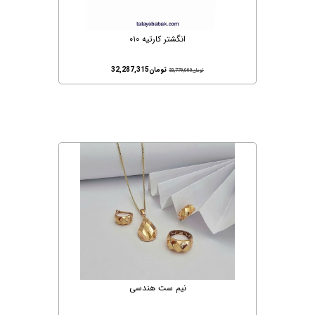
انگشتر کارتیه ۰۱۰
تومان
32,287,315
تومان
32,779,000
نیم ست هندسی