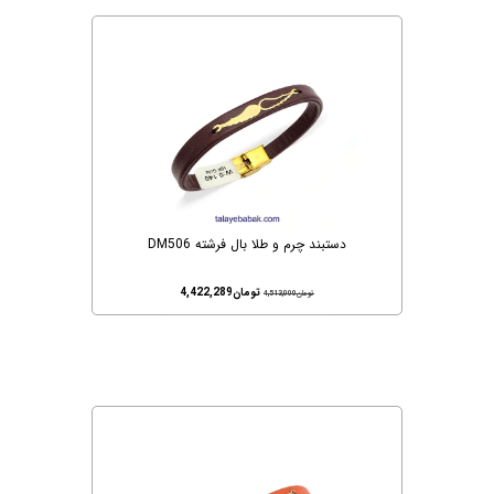
دستبند چرم و طلا بال فرشته DM506
تومان
4,422,289
تومان
4,513,000