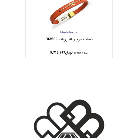
دستبندچرم وطلا پروانه DM509
تومان
5,713,797
تومان
5,831,000