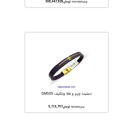
تومان
308,447,825
تومان
313,145,000
دستبند چرم و طلا ونکلیف DM505
تومان
5,713,797
تومان
5,831,000