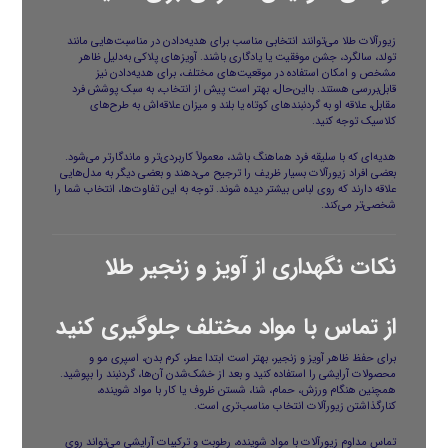
زیورآلات طلا می‌توانند انتخابی مناسب برای هدیه‌دادن در مناسبت‌هایی مانند
تولد، سالگرد، جشن موفقیت یا یادگاری باشند. آویزهای پلاکی به‌دلیل ظاهر
مشخص و امکان استفاده در موقعیت‌های مختلف، برای هدیه‌دادن نیز
قابل‌بررسی هستند. بااین‌حال، بهتر است پیش از انتخاب، به سبک پوشش فرد
مقابل، علاقه او به گردنبندهای کوتاه یا بلند و میزان علاقه‌اش به طرح‌های
کلاسیک توجه کنید.
هدیه‌ای که با سلیقه فرد هماهنگ باشد، معمولاً کاربردی‌تر و ماندگارتر می‌شود.
بعضی افراد زیورآلات بسیار ظریف را ترجیح می‌دهند و بعضی دیگر به مدل‌هایی
علاقه دارند که روی لباس بیشتر دیده شوند. توجه به این تفاوت‌ها، انتخاب شما را
شخصی‌تر می‌کند.
نکات نگهداری از آویز و زنجیر طلا
از تماس با مواد مختلف جلوگیری کنید
برای حفظ ظاهر آویز و زنجیر، بهتر است ابتدا عطر، کرم بدن، اسپری مو و
محصولات آرایشی را استفاده کنید و بعد از خشک‌شدن آن‌ها، گردنبند را بپوشید.
همچنین هنگام ورزش، حمام، شنا، شستن ظروف یا کار با مواد شوینده،
کنارگذاشتن زیورآلات انتخاب مناسب‌تری است.
تماس مداوم زیورآلات با مواد شوینده، رطوبت و ترکیبات آرایشی می‌تواند روی