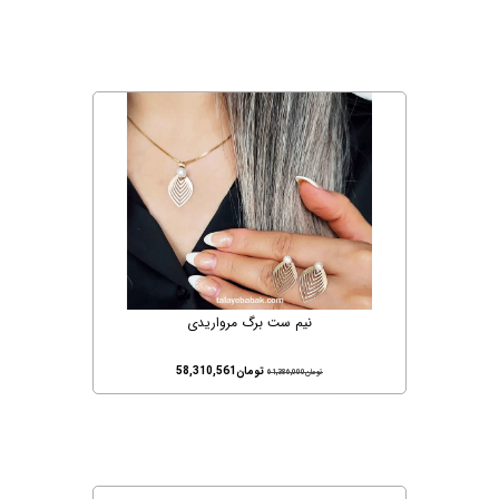
نیم ست برگ مرواریدی
تومان
58,310,561
تومان
61,386,000