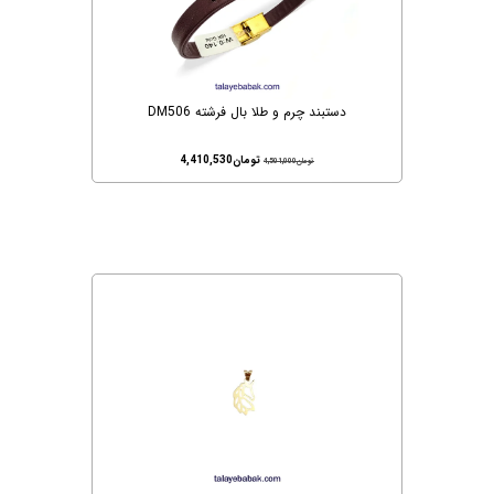
دستبند چرم و طلا بال فرشته DM506
تومان
4,410,530
تومان
4,501,000