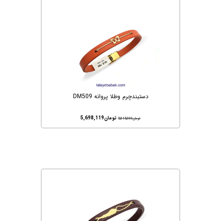
دستبندچرم وطلا پروانه DM509
تومان
5,698,119
تومان
5,815,000