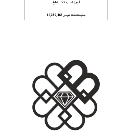
آویز اسب تک شاخ
تومان
12,380,465
تومان
12,569,000