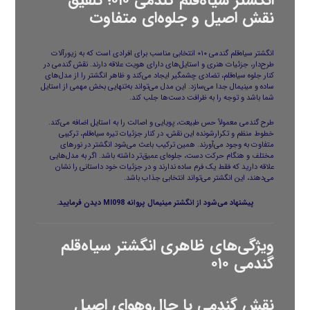
انگشتر سیاه‌قلم گندمی ۰۱۰؛ تلفیق
نقش اصیل و جلوه‌ای متفاوت
انگشتر سیاه‌قلم گندمی ۰۱۰ انتخابی مناسب برای افرادی است که به زیورآلات
طرح‌دار، جزئیات هنری و استایل‌های دارای هویت علاقه دارند. نقش گندمی در
کنار جلوه سیاه‌قلم، تضادی چشمگیر ایجاد می‌کند و ظاهر انگشتر را از مدل‌های
ساده و مینیمال جدا می‌سازد. این مدل می‌تواند به‌تنهایی بخش مهمی از استایل
شما باشد و توجه را به ظرافت دست‌ها جلب کند.
طرح گندمی معمولاً حس طبیعت، پویایی و اصالت را به استایل اضافه می‌کند.
خطوط منظم و تکرارشونده این نقش، در کنار جزئیات تیره سیاه‌قلم، ترکیبی
متفاوت به وجود می‌آورند. همین ترکیب باعث می‌شود انگشتر در نورهای
مختلف و هنگام حرکت دست، جلوه‌ای عمیق‌تر داشته باشد. اگر به مدل‌هایی
علاقه دارید که فقط یک فرم ساده ندارند و در جزئیات خود داستانی را نشان
می‌دهند، این انگشتر می‌تواند انتخابی جذاب باشد.
پیشنهاد می‌شود از
انگشتر مینیمال پروانه MI098
دیدن فرمایید.
ویژگی‌های ظاهری انگشتر سیاه‌قلم
گندمی ۰۱۰
نقش گندمی با حال‌وهوای اصیل