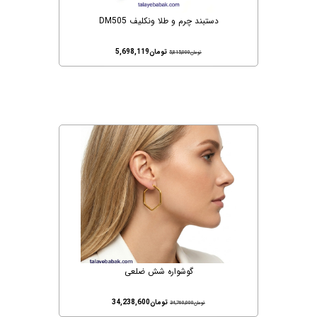
دستبند چرم و طلا ونکلیف DM505
تومان
5,698,119
تومان
5,815,000
گوشواره شش ضلعی
تومان
34,238,600
تومان
34,760,000