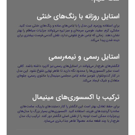
استایل روزانه با رنگ‌های خنثی
برای استفاده روزمره، این مدل را با لباس‌های ساده و رنگ‌های خنثی ست کنید.
مشکی، کرم، سفید، طوسی، سرمه‌ای و سبز تیره می‌توانند جزئیات سیاه‌قلم را بهتر
نشان دهند. زمانی که لباس طرح شلوغی ندارد، نقش گندمی فرصت بیشتری برای
دیده شدن پیدا می‌کند.
استایل رسمی و نیمه‌رسمی
انگشترهای طرح‌دار می‌توانند در استایل‌های رسمی نیز کاربرد داشته باشند. کافی
است سایر اکسسوری‌ها را محدود نگه دارید تا ظاهر نهایی شلوغ نشود. این مدل
در کنار کت‌وشلوار، شومیز ساده، لباس مجلسی مینیمال یا مانتوی رسمی، جلوه‌ای
متعادل و شیک ایجاد می‌کند.
ترکیب با اکسسوری‌های مینیمال
برای حفظ تعادل، بهتر است این انگشتر را کنار دستبندهای باریک، ساعت‌های
ساده یا گردنبندهای ظریف استفاده کنید. اکسسوری‌های بسیار بزرگ یا مدل‌های
پرجزئیات ممکن است توجه را از نقش اصلی انگشتر دور کنند. ترکیب یک مدل
طرح‌دار با چند قطعه ساده، معمولاً ظاهر جذاب‌تری می‌سازد.