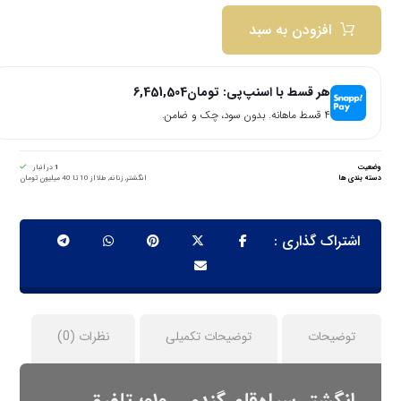
افزودن به سبد
هر قسط با اسنپ‌پی:
تومان
6,451,504
۴ قسط ماهانه. بدون سود، چک و ضامن.
وضعیت
1
در انبار
دسته بندی ها
انگشتر
,
زنانه
,
طلا از 10 تا 40 میلیون تومان
توضیحات
توضیحات تکمیلی
نظرات (0)