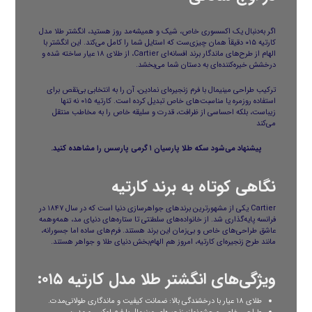
اگر به‌دنبال یک اکسسوری خاص، شیک و همیشه‌مد روز هستید، انگشتر طلا مدل
کارتیه ۰۱۵ دقیقاً همان چیزی‌ست که استایل شما را کامل می‌کند. این انگشتر با
الهام از طرح‌های ماندگار برند افسانه‌ای Cartier، از طلای ۱۸ عیار ساخته شده و
درخشش خیره‌کننده‌ای به دستان شما می‌بخشد.
ترکیب طراحی مینیمال با فرم زنجیره‌ای نمادین، آن را به انتخابی بی‌نقص برای
استفاده روزمره یا مناسبت‌های خاص تبدیل کرده است. کارتیه ۰۱۵ نه تنها
زیباست، بلکه احساسی از ظرافت، قدرت و سلیقه خاص را به مخاطب منتقل
می‌کند
پیشنهاد می‌شود
سکه طلا پارسیان ۱ گرمی پارسس
را مشاهده کنید.
نگاهی کوتاه به برند کارتیه
Cartier یکی از مشهورترین برندهای جواهرسازی دنیا است که در سال ۱۸۴۷ در
فرانسه پایه‌گذاری شد. از خانواده‌های سلطنتی تا ستاره‌های دنیای مد، همه‌وهمه
عاشق طراحی‌های خاص و بی‌زمان این برند هستند. فرم‌های ساده اما جسورانه،
مانند طرح زنجیره‌ای کارتیه، امروز هم الهام‌بخش دنیای طلا و جواهر هستند.
ویژگی‌های انگشتر طلا مدل کارتیه ۰۱۵:
طلای ۱۸ عیار با درخشندگی بالا: ضمانت کیفیت و ماندگاری طولانی‌مدت.