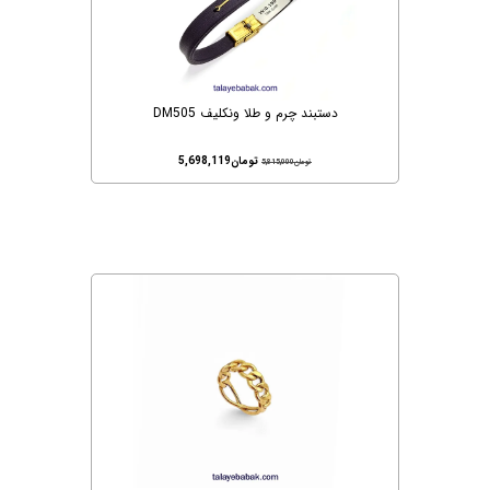
دستبند چرم و طلا ونکلیف DM505
تومان
5,698,119
تومان
5,815,000