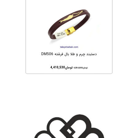
دستبند چرم و طلا بال فرشته DM506
تومان
4,410,530
تومان
4,501,000