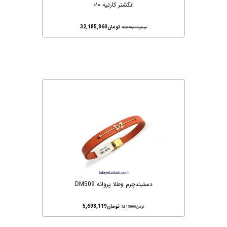
انگشتر کارتیه ۰۱۰
تومان
32,185,860
تومان
32,676,000
دستبندچرم وطلا پروانه DM509
تومان
5,698,119
تومان
5,815,000