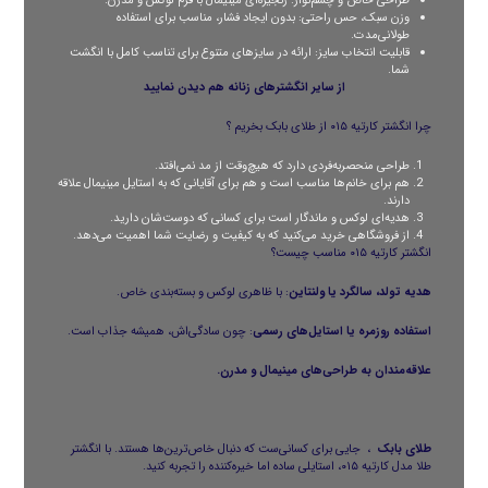
طراحی خاص و چشم‌نواز: زنجیره‌ای مینیمال با فرم لوکس و مدرن.
وزن سبک، حس راحتی: بدون ایجاد فشار، مناسب برای استفاده
طولانی‌مدت.
قابلیت انتخاب سایز: ارائه در سایزهای متنوع برای تناسب کامل با انگشت
شما.
از سایر
انگشترهای زنانه
هم دیدن نمایید
چرا انگشتر کارتیه ۰۱۵ از طلای بابک بخریم ؟
طراحی منحصر‌به‌فردی دارد که هیچ‌وقت از مد نمی‌افتد.
هم برای خانم‌ها مناسب است و هم برای آقایانی که به استایل مینیمال علاقه
دارند.
هدیه‌ای لوکس و ماندگار است برای کسانی که دوست‌شان دارید.
از فروشگاهی خرید می‌کنید که به کیفیت و رضایت شما اهمیت می‌دهد.
انگشتر کارتیه ۰۱۵ مناسب چیست؟
هدیه تولد، سالگرد یا ولنتاین
: با ظاهری لوکس و بسته‌بندی خاص.
استفاده روزمره یا استایل‌های رسمی
: چون سادگی‌اش، همیشه جذاب است.
علاقه‌مندان به طراحی‌های مینیمال و مدرن.
طلای بابک
، جایی برای کسانی‌ست که دنبال خاص‌ترین‌ها هستند. با
انگشتر
طلا مدل کارتیه ۰۱۵، استایلی ساده اما خیره‌کننده را تجربه کنید.