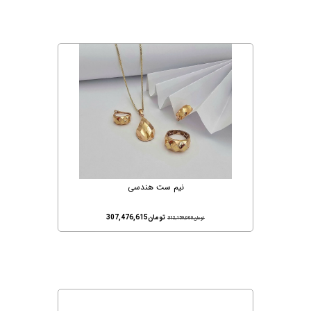
نیم ست هندسی
تومان
307,476,615
تومان
312,159,000