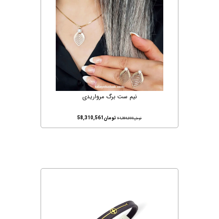
نیم ست برگ مرواریدی
تومان
58,310,561
تومان
61,386,000