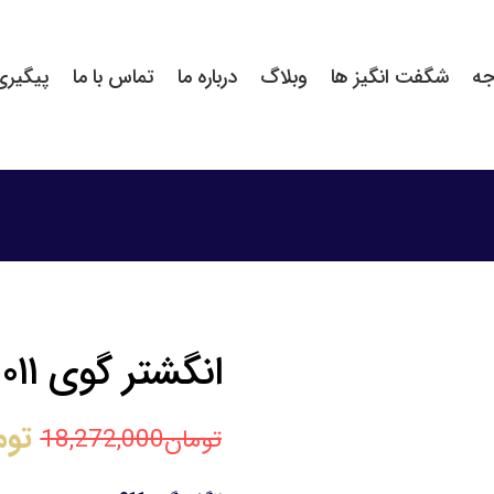
جه
شگفت انگیز ها
وبلاگ
درباره ما
تماس با ما
پیگیر
انگشتر گوی ۰۱۱
توم
تومان
18,272,000