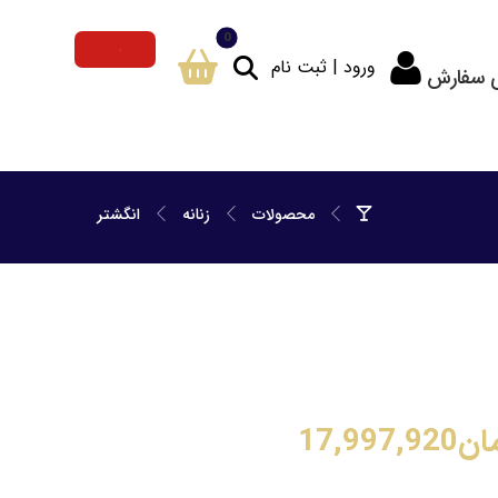
ورود | ثبت نام
ی سفارش
محصولات
زنانه
انگشتر
ان
17,997,920