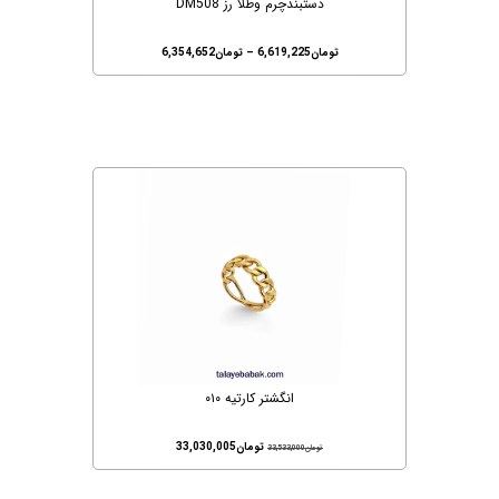
دستبندچرم وطلا رز DM508
تومان
6,619,225
–
تومان
6,354,652
انگشتر کارتیه ۰۱۰
تومان
33,030,005
تومان
33,533,000