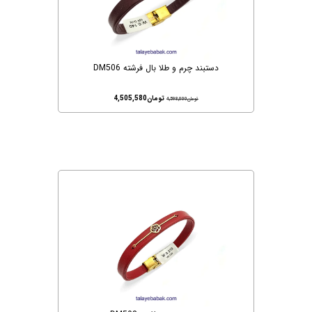
دستبند چرم و طلا بال فرشته DM506
تومان
4,505,580
تومان
4,598,000