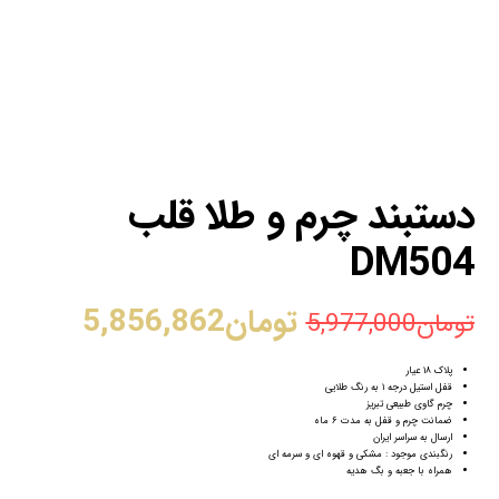
دستبند چرم و طلا قلب
DM504
تومان
5,856,862
تومان
5,977,000
پلاک ۱۸ عیار
قفل استیل درجه ۱ به رنگ طلایی
چرم گاوی طبیعی تبریز
ضمانت چرم و قفل به مدت ۶ ماه
ارسال به سراسر ایران
رنگبندی موجود : مشکی و قهوه ای و سرمه ای
همراه با جعبه و بگ هدیه