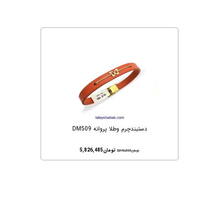
دستبندچرم وطلا پروانه DM509
تومان
5,826,485
تومان
5,946,000