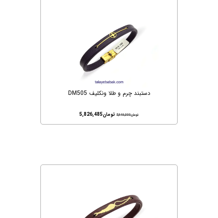
دستبند چرم و طلا ونکلیف DM505
تومان
5,826,485
تومان
5,946,000