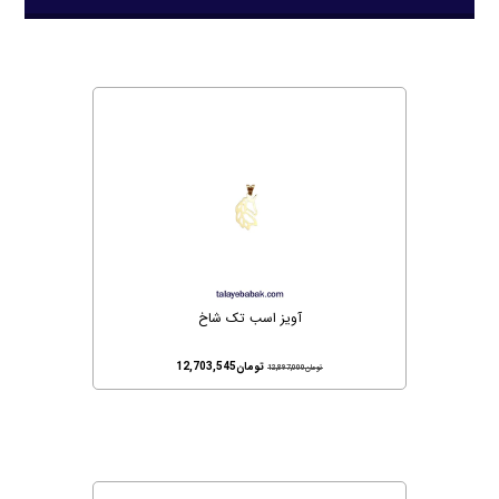
آویز اسب تک شاخ
تومان
12,703,545
تومان
12,897,000