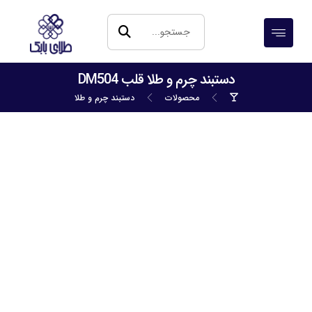
دستبند چرم و طلا قلب DM504
محصولات
دستبند چرم و طلا