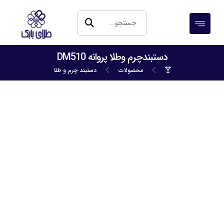
دستبندچرم وطلا پروانه DM510
محصولات
دستبند چرم و طلا