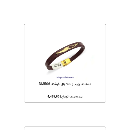
دستبند چرم و طلا بال فرشته DM506
تومان
4,485,002
تومان
4,577,000