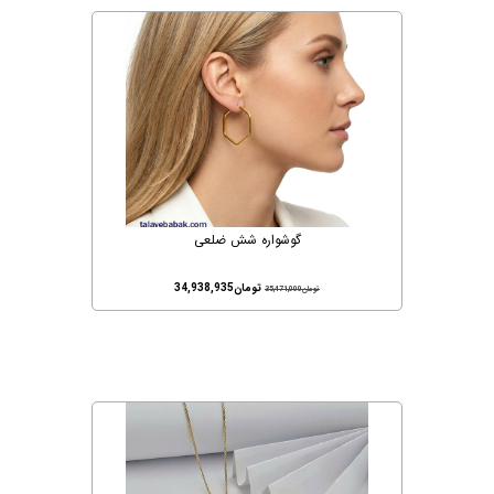
گوشواره شش ضلعی
تومان
34,938,935
تومان
35,471,000