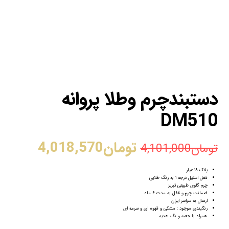
دستبندچرم وطلا پروانه
DM510
تومان
4,018,570
تومان
4,101,000
پلاک ۱۸ عیار
قفل استیل درجه ۱ به رنگ طلایی
چرم گاوی طبیعی تبریز
ضمانت چرم و قفل به مدت ۶ ماه
ارسال به سراسر ایران
رنگبندی موجود : مشکی و قهوه ای و سرمه ای
همراه با جعبه و بگ هدیه