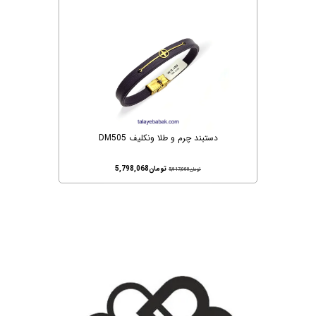
دستبند چرم و طلا ونکلیف DM505
تومان
5,798,068
تومان
5,917,000