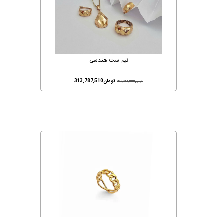
نیم ست هندسی
تومان
313,787,510
تومان
318,566,000