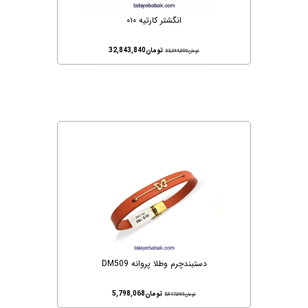
انگشتر کارتیه ۰۱۰
تومان
32,843,840
تومان
33,344,000
دستبندچرم وطلا پروانه DM509
تومان
5,798,068
تومان
5,917,000