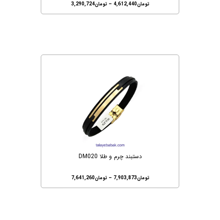
تومان
4,612,440
–
تومان
3,290,724
دستبند چرم و طلا DM020
تومان
7,903,873
–
تومان
7,641,260