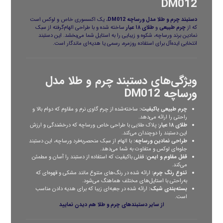
DM012
دستبند چرم و
طلا
مدل ورساچه DM012
، یک اکسسوری خاص و لوکس است
که از
چرم طبیعی
و
طلای ۱۸ عیار
ساخته شده و با طراحی الهام‌گرفته از سبک
نمادین برند ورساچه، شکوه و زیبایی را به استایل شما می‌بخشد. این دستبند
انتخابی ایده‌آل برای استفاده روزمره، رسمی یا هدیه‌ای ماندگار است.
ویژگی‌های دستبند چرم و طلا مدل
ورساچه DM012
چرم طبیعی باکیفیت:
ساخته‌شده از چرم گاوی نرم و مقاوم که دوام بالا و
راحتی را ارائه می‌دهد.
طلای ۱۸ عیار:
پلاک طلایی با طراحی خاص ورساچه که درخشندگی و ارزش
این دستبند را دوچندان می‌کند.
طراحی نمادین ورساچه:
با الهام از سبک منحصر‌به‌فرد ورساچه، این دستبند
جلوه‌ای لوکس و متفاوت به شما می‌دهد.
قفل مقاوم و ایمن:
قفلی باکیفیت که استفاده از دستبند را آسان و مطمئن
می‌کند.
تنوع رنگ چرم:
ارائه شده در رنگ‌های متنوع مانند مشکی و قهوه‌ای که
به‌راحتی با استایل‌های مختلف هماهنگ می‌شود.
بسته‌بندی شیک:
ارائه شده در جعبه‌ای زیبا که برای هدیه دادن مناسب
است.
از سایر
دستبندهای چرم و طلا
هم دیدن نمایید