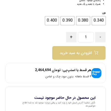
رنگبندی موجود : مشکی
همراه با جعبه و بگ هدیه
وزن
0.400
0.390
0.380
0.340
+
-
افزودن به سبد خرید
هر قسط با اسنپ‌پی:
تومان
2,464,694
۴ قسط ماهانه. بدون سود، چک و ضامن.
این محصول در حال حاضر موجود نیست
نگران نباشید! آدرس ایمیل خود را وارد کنید و وقتی دوباره موجود شد به شما اطلاع
خواهیم داد