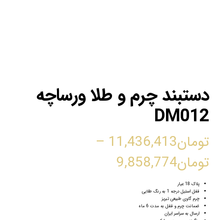
دستبند چرم و طلا ورساچه
DM012
تومان
11,436,413
–
تومان
9,858,774
پلاک 18 عیار
قفل استیل درجه 1 به رنگ طلایی
چرم گاوی طبیعی تبریز
ضمانت چرم و قفل به مدت 6 ماه
ارسال به سراسر ایران