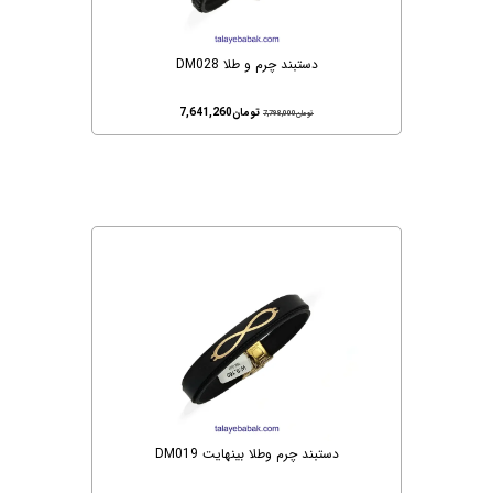
دستبند چرم و طلا DM028
تومان
7,641,260
تومان
7,798,000
دستبند چرم وطلا بینهایت DM019