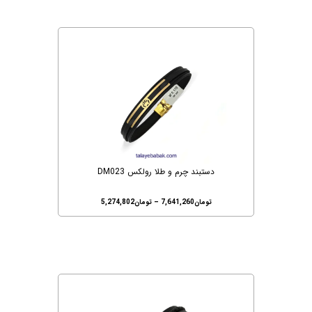
دستبند چرم و طلا رولکس DM023
تومان
7,641,260
–
تومان
5,274,802