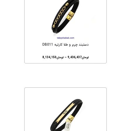
دستبند چرم و طلا کارتیه DB011
تومان
9,436,437
–
تومان
8,134,150