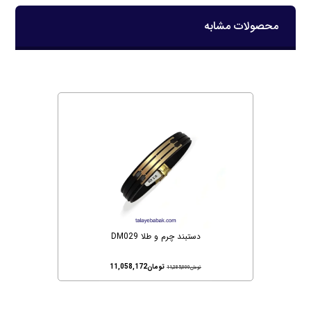
محصولات مشابه
دستبند چرم و طلا DM029
تومان
11,058,172
تومان
11,285,000