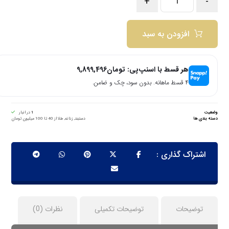
+
-
افزودن به سبد
هر قسط با اسنپ‌پی:
تومان
9,899,496
۴ قسط ماهانه. بدون سود، چک و ضامن.
وضعیت
1
در انبار
دسته بندی ها
دستبند
,
زنانه
,
طلا از 40 تا 100 میلیون تومان
توضیحات
توضیحات تکمیلی
نظرات (0)