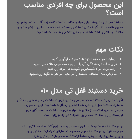
این محصول برای چه افرادی مناسب
است؟
دستبند قفل تی مدل ۰۱۰ برای افرادی مناسب است که به زیورآلات ساده، لوکس و
مدرن علاقه دارند. اگر به دنبال دستبندی هستید که علاوه بر زیبایی، ارزش مادی و
ماندگاری بالایی داشته باشد، این مدل انتخابی مناسب خواهد بود.
نکات مهم
از وارد شدن ضربه شدید به دستبند جلوگیری کنید.
برای حفظ درخشندگی، آن را با پارچه مخصوص طلا تمیز نمایید.
از تماس با مواد شیمیایی و شوینده‌ها خودداری کنید.
در زمان عدم استفاده، دستبند را در جعبه جواهرات نگهداری نمایید.
خرید دستبند قفل تی مدل ۰۱۰
اگر به دنبال یک دستبند طلا با طراحی مدرن، کیفیت ساخت بالا و ظاهری ماندگار
هستید، دستبند قفل تی مدل ۰۱۰ انتخابی ایده‌آل خواهد بود. این محصول با
طراحی خاص، استفاده از طلای ۱۸ عیار و کیفیت ساخت مناسب، گزینه‌ای
ارزشمند برای استفاده شخصی یا هدیه دادن به عزیزان است.
برای مشاهده قیمت و خرید این محصول و سایر زیورآلات طلا، به
طلای بابک
مراجعه کنید. برای مشاهده فیلم محصولات، هایلایت رضایت مشتریان و
واریزی‌ها، پیشنهاد می‌کنیم حتماً
اینستاگرام طلای بابک
را دنبال کنید.