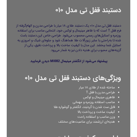
دستبند قفل تی مدل ۰۱۰
دستبند قفل تی مدل ۰۱۰ یک دستبند طلای ۱۸ عیار با طراحی مدرن و الهام‌گرفته از
فرم قفل T است که با ظاهر مینیمال و لوکس خود، انتخابی مناسب برای استفاده
روزمره و استایل‌های رسمی محسوب می‌شود. طراحی خاص این دستبند باعث
شده تا به‌راحتی با سایر زیورآلات طلا هماهنگ شود و جلوه‌ای شیک و امروزی به
استایل شما ببخشد. این مدل با کیفیت ساخت بالا و پرداخت دقیق، یکی از
گزینه‌های محبوب برای هدیه دادن نیز به شمار می‌رود.
پیشنهاد می‌شود از
انگشتر مینیمال MI082
دیدن فرمایید.
ویژگی‌های دستبند قفل تی مدل ۰۱۰
ساخته شده از طلای ۱۸ عیار
طراحی مدرن با قفل T
ظاهری مینیمال و لوکس
مناسب استفاده روزمره و مهمانی
قابل ست شدن با گردنبند، انگشتر و گوشواره طلا
کیفیت ساخت و پرداخت بالا
وزن مناسب و استفاده راحت
هدیه‌ای ارزشمند برای مناسبت‌های مختلف