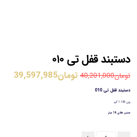
دستبند قفل تی ۰۱۰
تومان
39,597,985
تومان
40,201,000
دستبند قفل تی 010
وزن 1.150 گرم
جنس طلای 18 عیار