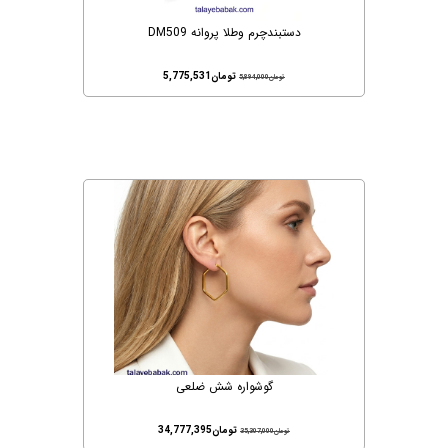
دستبندچرم وطلا پروانه DM509
تومان
5,775,531
تومان
5,894,000
گوشواره شش ضلعی
تومان
34,777,395
تومان
35,307,000