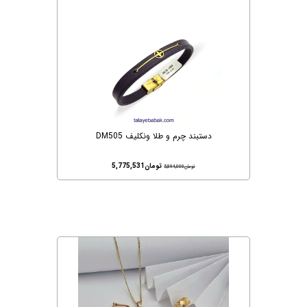
دستبند چرم و طلا ونکلیف DM505
تومان
5,775,531
تومان
5,894,000