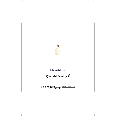
آویز اسب تک شاخ
تومان
12,574,510
تومان
12,766,000