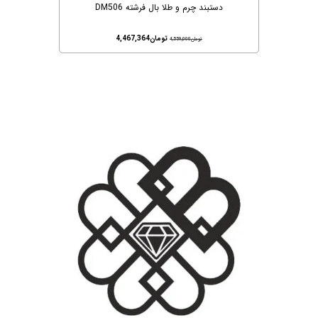
دستبند چرم و طلا بال فرشته DM506
تومان
4,467,364
تومان
4,559,000