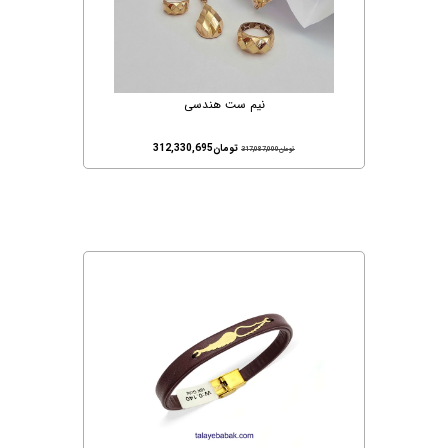
نیم ست هندسی
تومان
312,330,695
تومان
317,087,000