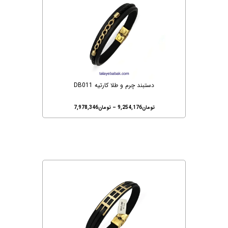
دستبند چرم و طلا کارتیه DB011
تومان
9,254,176
–
تومان
7,978,346