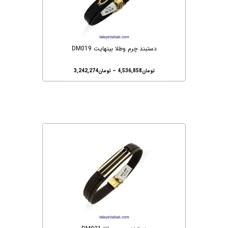
دستبند چرم وطلا بینهایت DM019
تومان
4,536,858
–
تومان
3,242,274