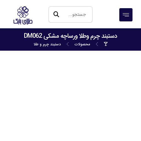
دستبند چرم وطلا ورساچه مشکی DM062
محصولات
دستبند چرم و طلا