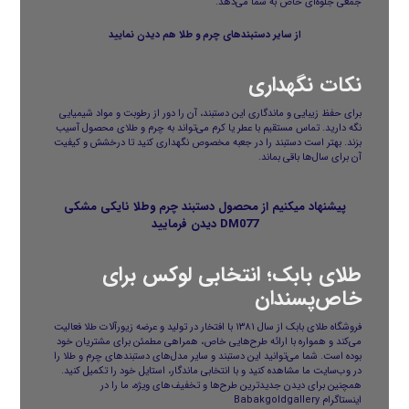
جمعی جلوه‌ای خاص به شما می‌دهد.
از سایر
دستبندهای چرم و طلا
هم دیدن نمایید
نکات نگهداری
برای حفظ زیبایی و ماندگاری این دستبند، آن را دور از رطوبت و مواد شیمیایی
نگه دارید. تماس مستقیم با عطر یا کرم می‌تواند به چرم و طلای محصول آسیب
بزند. بهتر است دستبند را در جعبه مخصوص نگهداری کنید تا درخشش و کیفیت
آن برای سال‌ها باقی بماند.
پیشنهاد میکنیم از محصول
دستبند چرم وطلا نایکی مشکی
DM077
دیدن فرمایید
طلای بابک؛ انتخابی لوکس برای
خاص‌پسندان
فروشگاه
طلای بابک
از سال ۱۳۸۱ با افتخار در تولید و عرضه زیورآلات طلا فعالیت
می‌کند و همواره با ارائه طرح‌هایی خاص، همراهی مطمئن برای مشتریان خود
بوده است. شما می‌توانید این دستبند و سایر مدل‌های
دستبندهای چرم و طلا
را
در وب‌سایت ما مشاهده کنید و با انتخابی ماندگار، استایل خود را تکمیل کنید.
همچنین برای دیدن جدیدترین طرح‌ها و تخفیف‌های ویژه، ما را در
اینستاگرام Babakgoldgallery