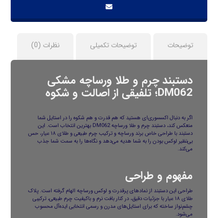
توضیحات
توضیحات تکمیلی
نظرات (0)
دستبند چرم و طلا ورساچه مشکی
DM062؛ تلفیقی از اصالت و شکوه
اگر به دنبال اکسسوری‌ای هستید که هم قدرت و هم شکوه را در استایل شما
منعکس کند، دستبند چرم و طلا ورساچه DM062 بهترین انتخاب است. این
دستبند با طراحی خاص برند ورساچه و ترکیب چرم طبیعی و طلای ۱۸ عیار، حس
بی‌نظیر لوکس بودن را به شما هدیه می‌دهد و نگاه‌ها را به سمت شما جذب
می‌کند.
مفهوم و طراحی
طراحی این دستبند از نمادهای پرقدرت و لوکس ورساچه الهام گرفته است. پلاک
طلای ۱۸ عیار با جزئیات دقیق، در کنار بافت نرم و باکیفیت چرم طبیعی، ترکیبی
چشم‌نواز ساخته که برای استایل‌های مدرن و رسمی انتخابی ایده‌آل محسوب
می‌شود.