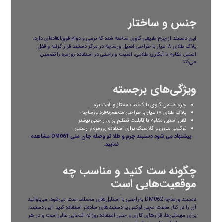
جنس و ساختار
این دستبند از چرم طبیعی گاوی ساخته شده که نرمی و دوام فوق‌العاده‌ای دارد.
پلاک طلای ۱۸ عیار با طراحی اصیل ورساچه در مرکز دستبند قرار گرفته و قفل
استیل مقاوم با آبکاری طلایی، امنیت و راحتی در استفاده روزمره را تضمین
می‌کند.
ویژگی‌های برجسته
چرم طبیعی گاوی با کیفیت ممتاز و بافت نرم
پلاک طلای ۱۸ عیار با طراحی منحصربه‌فرد ورساچه
قفل استیل مقاوم با قابلیت تنظیم برای راحتی بیشتر
ترکیب مدرن و کلاسیک برای استفاده روزمره و رسمی
پیشنهاد می شود
دستبند چرم و طلا تو وصله جان منی DM061
مشاهده
نمایید.
چگونه ست کنید و مناسب چه
موقعیت‌هایی است
دستبند ورساچه DM062 به‌راحتی با استایل‌های مختلف ست می‌شود. می‌توانید
آن را در کنار ساعت مچی لوکس یا دستبندهای ساده‌تر استفاده کنید. این دستبند
برای مهمانی‌ها، قرارهای کاری و حتی استفاده روزانه انتخابی عالی است و در هر