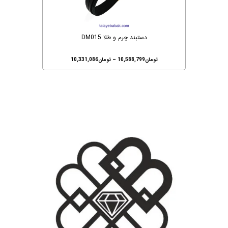
دستبند چرم و طلا DM015
تومان
10,588,799
–
تومان
10,331,086