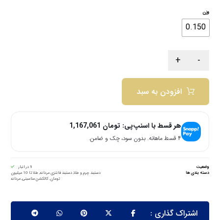
وزن
0.150
+
-
افزودن به سبد
هر قسط با اسنپ‌پی:
تومان
1,167,061
۴ قسط ماهانه. بدون سود، چک و ضامن.
وضعیت
1
در انبار
دسته بندی ها
دستبند چرم و طلا
,
دستبند فانتزی مردانه
,
طلا تا 10 میلیون
تومان
,
کالکشن مناسبتی
,
مردانه