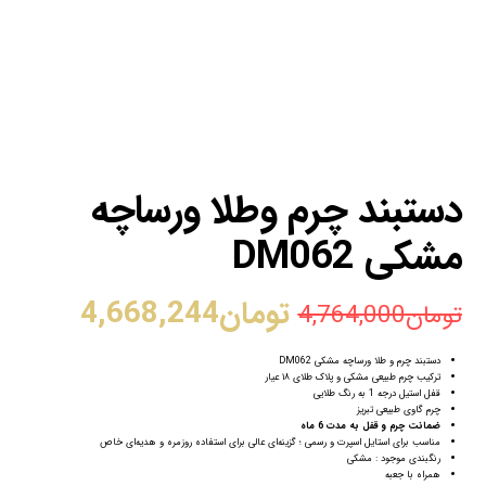
دستبند چرم وطلا ورساچه
مشکی DM062
تومان
4,668,244
تومان
4,764,000
دستبند چرم و طلا ورساچه مشکی DM062
ترکیب چرم طبیعی مشکی و پلاک طلای ۱۸ عیار
قفل استیل درجه 1 به رنگ طلایی
چرم گاوی طبیعی تبریز
ضمانت چرم و قفل به مدت 6 ماه
مناسب برای استایل اسپرت و رسمی ؛ گزینه‌ای عالی برای استفاده روزمره و هدیه‌ای خاص
رنگبندی موجود : مشکی
همراه با جعبه