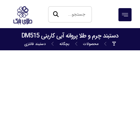
دستبند چرم و طلا پروانه آبی کاربنی DM515
محصولات
بچگانه
دستبند فانتزی