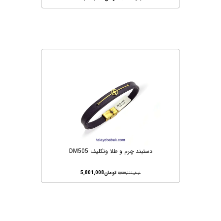
دستبند چرم و طلا ونکلیف DM505
تومان
5,801,008
تومان
5,920,000