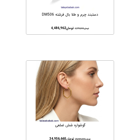
دستبند چرم و طلا بال فرشته DM506
تومان
4,486,962
تومان
4,579,000
گوشواره شش ضلعی
تومان
34,956,665
تومان
35,489,000