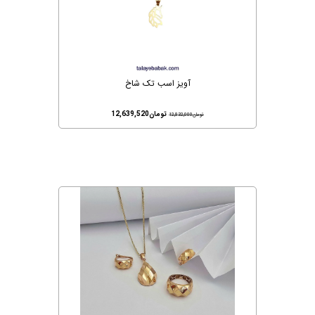
آویز اسب تک شاخ
تومان
12,639,520
تومان
12,832,000