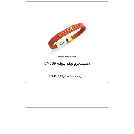
دستبندچرم وطلا پروانه DM509
تومان
5,801,008
تومان
5,920,000