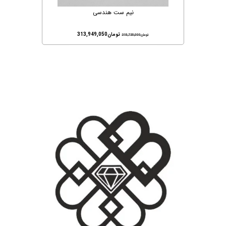
نیم ست هندسی
تومان
313,949,050
تومان
318,730,000