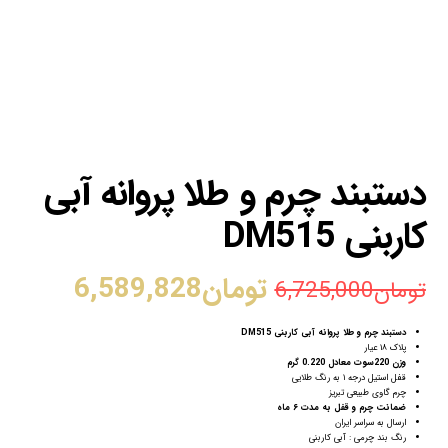
دستبند چرم و طلا پروانه آبی
کاربنی DM515
تومان
6,589,828
تومان
6,725,000
دستبند چرم و طلا پروانه آبی کاربنی DM515
پلاک ۱۸ عیار
وزن 220سوت معادل 0.220 گرم
قفل استیل درجه ۱ به رنگ طلایی
چرم گاوی طبیعی تبریز
ضمانت چرم و قفل به مدت ۶ ماه
ارسال به سراسر ایران
رنگ بند چرمی : آبی کاربنی