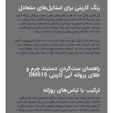
رنگ کاربنی برای استایل‌های متعادل
آبی کاربنی رنگی است که هم در لباس‌های رسمی و هم در پوشش روزانه کاربرد
دارد. این رنگ در کنار سفید و کرم، ظاهری روشن‌تر و آرام‌تر ایجاد می‌کند. در
ترکیب با مشکی، طوسی یا سرمه‌ای نیز استایل را منسجم‌تر و جدی‌تر نشان
می‌دهد. بنابراین دستبندی با این رنگ می‌تواند انتخابی کاربردی برای افرادی
باشد که از رنگ‌های خیلی روشن یا بسیار تند استفاده نمی‌کنند.
برای اینکه رنگ دستبند بهتر دیده شود، لازم نیست حتماً لباس آبی بپوشید. گاهی
یک کیف کوچک، شال، ساعت یا حتی جزئیات محدود در لباس می‌تواند میان
رنگ‌ها ارتباط ایجاد کند. استفاده محدود و هوشمندانه از رنگ، معمولاً نتیجه
شیک‌تری نسبت به تکرار بیش از اندازه یک رنگ در همه بخش‌های استایل دارد.
راهنمای ست‌کردن دستبند چرم و
طلای پروانه آبی کاربنی DM515
ترکیب با لباس‌های روزانه
برای استایل روزانه، این دستبند می‌تواند در کنار مانتوهای ساده، شومیزهای
تک‌رنگ، تی‌شرت‌های سفید یا کرم و لباس‌های دارای برش مینیمال قرار بگیرد.
اگر لباس شما ساده است، دستبند می‌تواند به‌تنهایی نقش یک جزئیات رنگی و
چشمگیر را ایفا کند. در چنین ترکیبی، نیازی به استفاده از تعداد زیادی زیورآلات