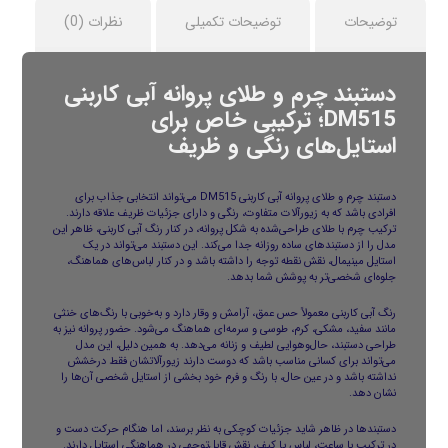
توضیحات
توضیحات تکمیلی
نظرات (0)
دستبند چرم و طلای پروانه آبی کاربنی
DM515؛ ترکیبی خاص برای
استایل‌های رنگی و ظریف
دستبند چرم و طلای پروانه آبی کاربنی DM515 می‌تواند انتخابی جذاب برای
افرادی باشد که به زیورآلات متفاوت، رنگی و دارای جزئیات ظریف علاقه دارند.
ترکیب چرم با طلای طراحی‌شده به شکل پروانه، در کنار رنگ آبی کاربنی، ظاهر این
مدل را از دستبندهای ساده روزانه جدا می‌کند. این دستبند می‌تواند در یک
استایل مینیمال، نقش نقطه توجه را داشته باشد و در کنار لباس‌های هماهنگ،
جلوه‌ای شخصی‌تر به پوشش شما بدهد.
رنگ آبی کاربنی معمولاً حس عمق، آرامش و وقار دارد و به‌خوبی با رنگ‌های خنثی
مانند سفید، مشکی، کرم، طوسی و سرمه‌ای هماهنگ می‌شود. حضور پروانه نیز به
طراحی دستبند، حال‌وهوایی لطیف و زنانه می‌دهد. به همین دلیل، این مدل
می‌تواند برای کسانی مناسب باشد که دوست دارند زیورآلاتشان فقط درخشش
نداشته باشد و در عین حال، با رنگ و فرم خود بخشی از استایل شخصی آن‌ها را
نشان دهد.
دستبندها در ظاهر شاید جزئیات کوچکی به نظر برسند، اما هنگام حرکت دست و
در ترکیب با ساعت، لباس یا کیف، نقش قابل‌توجهی در هماهنگی استایل دارند.