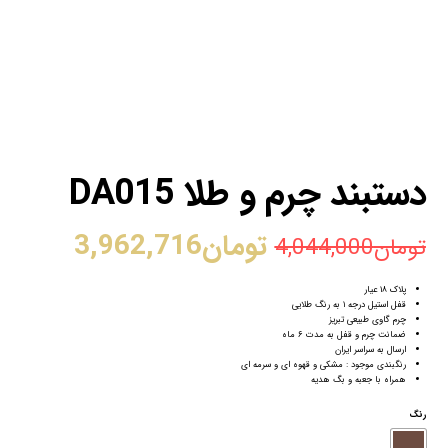
دستبند چرم و طلا DA015
تومان
3,962,716
تومان
4,044,000
پلاک ۱۸ عیار
قفل استیل درجه ۱ به رنگ طلایی
چرم گاوی طبیعی تبریز
ضمانت چرم و قفل به مدت ۶ ماه
ارسال به سراسر ایران
رنگبندی موجود : مشکی و قهوه ای و سرمه ای
همراه با جعبه و بگ هدیه
رنگ