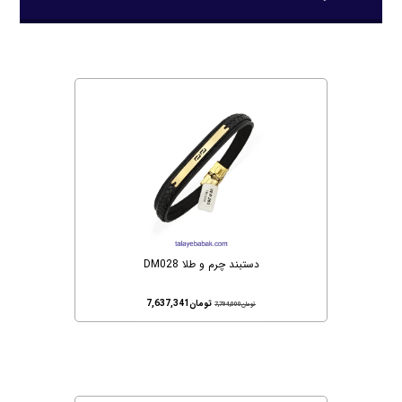
دستبند چرم و طلا DM028
تومان
7,637,341
تومان
7,794,000