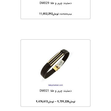
دستبند چرم و طلا DM029
تومان
11,052,292
تومان
11,279,000
دستبند چرم و طلا DM021
تومان
9,739,226
–
تومان
9,476,613