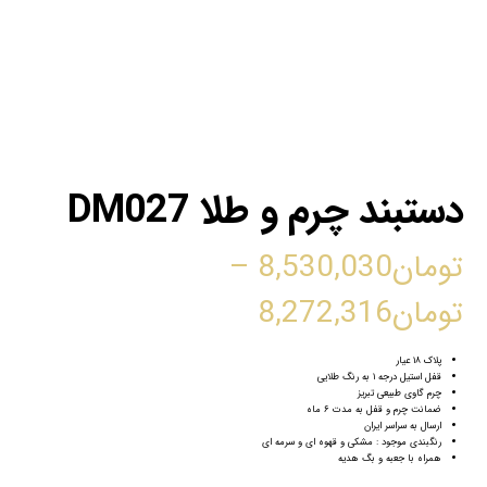
دستبند چرم و طلا DM027
تومان
8,530,030
–
تومان
8,272,316
پلاک ۱۸ عیار
قفل استیل درجه ۱ به رنگ طلایی
چرم گاوی طبیعی تبریز
ضمانت چرم و قفل به مدت ۶ ماه
ارسال به سراسر ایران
رنگبندی موجود : مشکی و قهوه ای و سرمه ای
همراه با جعبه و بگ هدیه