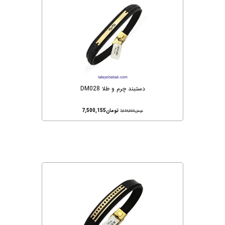
دستبند چرم و طلا DM028
تومان
7,500,155
تومان
7,654,000