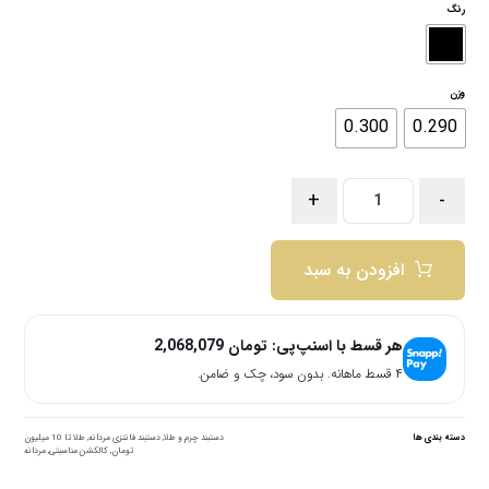
رنگ
وزن
0.300
0.290
+
-
افزودن به سبد
هر قسط با اسنپ‌پی:
تومان
2,068,079
۴ قسط ماهانه. بدون سود، چک و ضامن.
دسته بندی ها
دستبند چرم و طلا
,
دستبند فانتزی مردانه
,
طلا تا 10 میلیون
تومان
,
کالکشن مناسبتی
,
مردانه