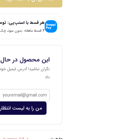
هر قسط با اسنپ‌پی:
توم
۴ قسط ماهانه. بدون سود، چک و ضامن.
این محصول در حال
نگران نباشید! آدرس ایمیل خود 
داد
من را به لیست انتظار 