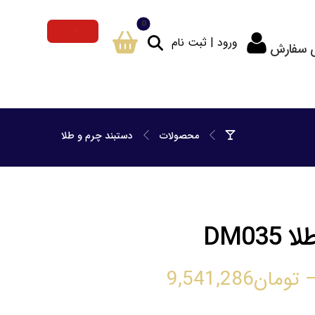
ورود | ثبت نام
ی سفارش
محصولات
دستبند چرم و طلا
DM03
تومان
9,541,286