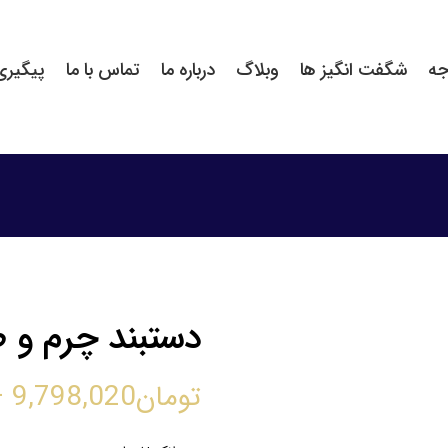
جه
شگفت انگیز ها
وبلاگ
درباره ما
تماس با ما
پیگیر
دستبند چرم و طلا 5
تومان
9,798,020
–