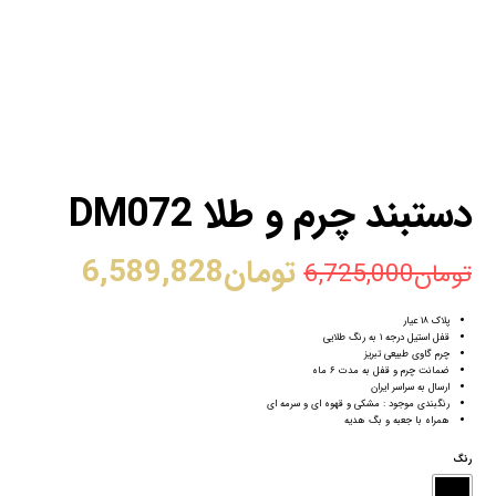
دستبند چرم و طلا DM072
تومان
6,589,828
تومان
6,725,000
پلاک ۱۸ عیار
قفل استیل درجه ۱ به رنگ طلایی
چرم گاوی طبیعی تبریز
ضمانت چرم و قفل به مدت ۶ ماه
ارسال به سراسر ایران
رنگبندی موجود : مشکی و قهوه ای و سرمه ای
همراه با جعبه و بگ هدیه
رنگ