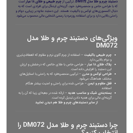
دستبند چرم و طلا
مدل DM072
، ترکیبی از
چرم طبیعی و طلای ۱۸ عیار
است
که با طراحی خاص و منحصربه‌فرد خود، گزینه‌ای ایده‌آل برای افرادی است که به
دنبال اکسسوری‌های لوکس و باکیفیت هستند. این دستبند علاوه بر زیبایی، دوام و
راحتی بالایی دارد و برای استفاده روزمره یا رسمی انتخابی عالی محسوب می‌شود.
ویژگی‌های دستبند چرم و طلا مدل
DM072
چرم طبیعی باکیفیت
– استفاده از چرم گاوی نرم و مقاوم که انعطاف‌پذیری
و دوام بالایی دارد.
پلاک طلای ۱۸ عیار
– طراحی خاص با طلای خالص که درخشش و ارزش
این دستبند را افزایش داده است.
طراحی لوکس و مدرن
– ترکیبی منحصربه‌فرد که به راحتی با استایل‌های
مختلف هماهنگ می‌شود.
قفل مقاوم و ایمن
– طراحی شده برای راحتی و امنیت بیشتر هنگام
استفاده.
بسته‌بندی شیک و مناسب هدیه
– ارائه شده در جعبه‌ای زیبا که آن را به
گزینه‌ای عالی برای هدیه دادن تبدیل کرده است.
از سایر
دستبندهای چرم و طلا
هم دیدن نمایید
چرا دستبند چرم و طلا مدل DM072 را
انتخاب کنیم؟