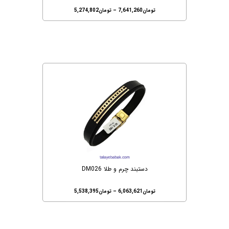
تومان
7,641,260
–
تومان
5,274,802
دستبند چرم و طلا DM026
تومان
6,063,621
–
تومان
5,538,395