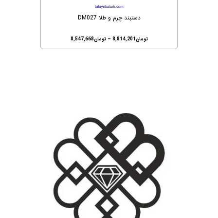
دستبند چرم و طلا DM027
تومان
8,814,201
–
تومان
8,547,668