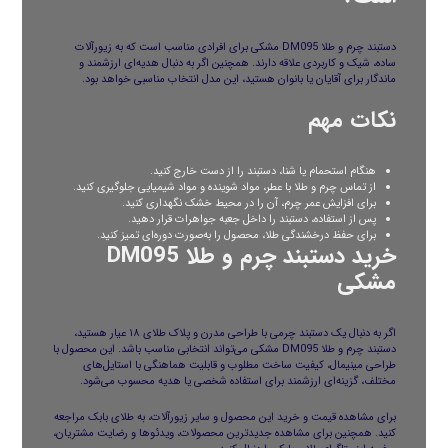
دستبند چرم و طلا DM095 مشکی برای افرادی مناسب است که به زیورآلات
ساده، شیک و کاربردی علاقه دارند. همچنین اگر به دنبال هدیه‌ای ارزشمند و
ماندگار برای آقایان یا بانوان هستید، این مدل انتخاب مناسبی خواهد بود.
نکات مهم
هنگام استحمام یا شنا، دستبند را از دست خارج کنید.
از تماس چرم و طلا با عطر، مواد شوینده و مواد شیمیایی جلوگیری کنید.
برای افزایش عمر چرم، آن را در محیط خشک نگهداری کنید.
پس از استفاده، دستبند را داخل جعبه جواهرات قرار دهید.
برای حفظ درخشندگی طلا، محصول را به‌صورت دوره‌ای تمیز کنید.
خرید دستبند چرم و طلا DM095
مشکی
اگر به دنبال یک دستبند چرمی با طراحی مدرن و پلاک طلای ۱۸ عیار هستید،
دستبند چرم و طلا DM095 مشکی می‌تواند انتخابی مناسب باشد. این محصول با
طراحی مینیمال، کیفیت ساخت مطلوب و قابلیت هماهنگی با استایل‌های
مختلف، گزینه‌ای ارزشمند برای استفاده شخصی یا هدیه محسوب می‌شود.
برای مشاهده قیمت و خرید این محصول و سایر زیورآلات، به
طلای بابک
مراجعه
کنید. همچنین برای مشاهده جدیدترین محصولات، ویدئوها و رضایت مشتریان،