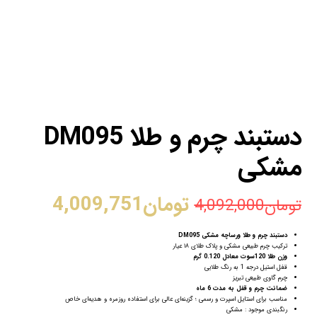
دستبند چرم و طلا DM095
مشکی
تومان
4,009,751
تومان
4,092,000
دستبند چرم و طلا ورساچه مشکی DM095
ترکیب چرم طبیعی مشکی و پلاک طلای ۱۸ عیار
وزن طلا 120سوت معادل 0.120 گرم
قفل استیل درجه 1 به رنگ طلایی
چرم گاوی طبیعی تبریز
ضمانت چرم و قفل به مدت 6 ماه
مناسب برای استایل اسپرت و رسمی ؛ گزینه‌ای عالی برای استفاده روزمره و هدیه‌ای خاص
رنگبندی موجود : مشکی