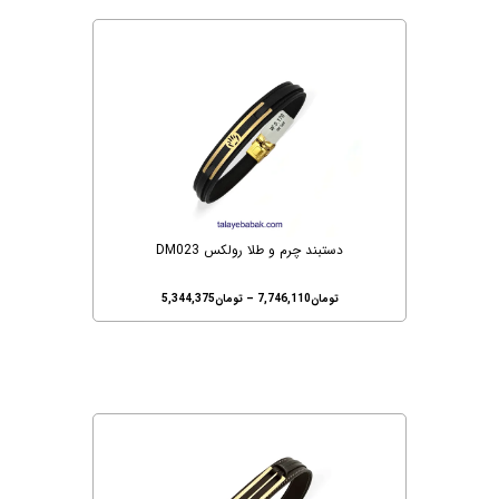
دستبند چرم و طلا رولکس DM023
تومان
7,746,110
–
تومان
5,344,375