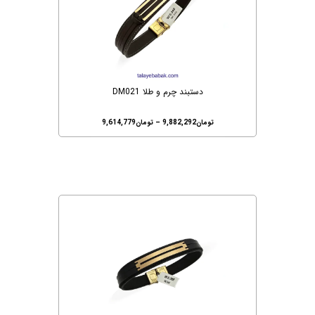
دستبند چرم و طلا DM021
تومان
9,882,292
–
تومان
9,614,779