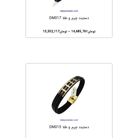
دستبند چرم و طلا DM017
تومان
14,685,761
–
تومان
13,352,117
دستبند چرم و طلا DM015