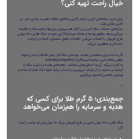
خیال راحت تهیه کنی؟
برای خرید سکه‌های گرمی، اعتبار گالری و فاکتور شفاف اهمیت زیادی دارد. در
گالری طلای بابک
مدل‌های مختلف سکه امین زر را کنار هم می‌بینی، وزن‌ها و قیمت‌ها را مقایسه
می‌کنی و بعد مطابق بودجه و هدف سرمایه‌گذاری خودت، سکه طلای ۵۰۰ سوتی
طرح کوروش را انتخاب می‌کنی. اطلاعات دقیق محصول، انتخاب را برایت
راحت‌تر و منطقی‌تر می‌کند.
اگر به ایده برای بسته‌بندی هدیه، چیدمان سکه کنار سایر طلاها یا دیدن نمونه
واقعی علاقه داری، صفحه اینستاگرام
babakgoldgallery
به کارت می‌آید. آن‌جا استایل‌های مختلف، جعبه‌های هدیه و ترکیب سکه با
گردنبند و دستبند را از نزدیک می‌بینی و راحت‌تر درباره نحوه ارائه هدیه یا ساخت
ویترین شخصی تصمیم می‌گیری.
—
جمع‌بندی؛ ۵ گرم طلا برای کسی که
هدیه و سرمایه را هم‌زمان می‌خواهد
سکه طلای ۵۰۰ سوتی امین زر طرح کوروش بزرگ ۱۸ عیار برای تو مناسب است
اگر:
نمی‌خواهی خریدت فقط یک یادگاری سبک باشد،