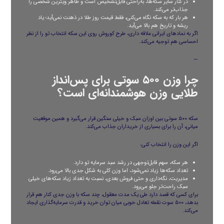
در کنار سایر سکه‌ها، به‌راحتی قابل‌تشخیص است و ظاهر ویترین شخصی را
جذاب‌تر می‌کند.
هر بار که به سکه نگاه می‌کنی، فقط قیمت روز طلا در ذهنت نمی‌آید؛ یاد
ریشه و تاریخ هم بالا می‌آید.
اگر به نمادهای ایرانی علاقه داری، طرح کوروش روی این سکه انتخاب تو را از نظر
احساسی هم توجیه می‌کند.
—
چرا وزن ۵۰۰ سوتی برای پس‌انداز
طلایی وزن هوشمندانه‌ای است؟
سکه ۵۰۰ سوتی بین اوزان سبک و خیلی سنگین قرار می‌گیرد و همین موقعیت
میانی، آن را برای بسیاری از خریداران جذاب می‌کند.
اگر این وزن را انتخاب کنی:
هر سکه، سهم قابل‌توجهی در رشد سبد سرمایه تو دارد.
تعداد سکه‌ها زیاد نمی‌شود، اما وزن کلی به شکل جدی بالا می‌رود.
مدیریت، نگه‌داری و حتی فروش بعدی، نسبت به تعداد زیاد سکه‌های خیلی
سبک راحت‌تر جلو می‌رود.
برای کسی که قصد دارد طی یک مدت معقول، چند سکه با وزن جدی کنار هم قرار
بدهد، ۵۰۰ سوت نقطه تعادل خوبی میان توان خرید و قدرت سرمایه‌گذاری ایجاد
می‌کند.