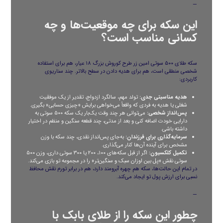
—
این سکه برای چه موقعیت‌ها و چه
کسانی مناسب است؟
سکه طلای ۵۰۰ سوتی امین زر طرح کوروش بزرگ ۱۸ عیار، هم برای استفاده
شخصی منطقی است، هم برای هدیه دادن در سطح بالاتر. چند سناریوی
کاربردی:
هدیه مناسبتی جدی:
تولد مهم، سالگرد ازدواج، تقدیر از یک موفقیت
شغلی یا هدیه به فردی که واقعاً می‌خواهی برایش «چیزی حسابی» بگیری.
پس‌انداز شخصی:
می‌توانی هر چند وقت یک‌بار یک سکه ۵۰۰ سوتی به
دارایی خودت اضافه کنی و بعد از مدتی، چند قطعه سنگین و منظم در اختیار
داشته باشی.
سرمایه‌گذاری برای فرزندان:
به‌جای پس‌انداز نقدی، چند سکه با وزن
مشخص برای آینده آن‌ها کنار می‌گذاری.
تکمیل کلکسیون:
اگر از قبل سکه‌های ۱۰۰، ۲۰۰ یا ۳۰۰ سوتی داری، وزن ۵۰۰
سوتی نقش «پل بین اوزان سبک و سنگین‌تر» را در مجموعه تو بازی می‌کند.
در تمام این حالت‌ها، سکه هم چهره آبرومند دارد، هم در برابر تورم نقش محافظ
نسبی برای ارزش پول تو ایجاد می‌کند.
—
چطور این سکه را از طلای بابک با