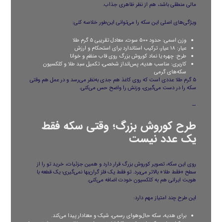
مالی منطقی باشد، هم از نظر ظاهری جذاب.
ویژگی‌های اصلی این سکه را می‌توانی این‌طور خلاصه کنی:
وزن اسمی: حدود ۵۰۰ سوت، معادل تقریبی ۵ گرم طلا
عیار: ۱۸ عیار، ترکیب استاندارد برای استحکام و ارزش
طرح: چهره یا نماد کوروش بزرگ روی قاب منظم و خوانا
کاربری: مناسب هدیه، پس‌انداز شخصی، تکمیل سبد طلا و کلکسیون
سکه‌های گرمی
۵ گرم طلا عددی است که روی کاغذ هم جدی به‌نظر می‌رسد و در عمل هم وقتی
سکه را در دست می‌گیری، وزنش را واضح حس می‌کنی.
—
طرح کوروش بزرگ؛ وقتی سکه فقط
یک عدد نیست
روی این سکه، تصویر کوروش بزرگ قرار دارد و همین جزئیات، خرید تو را از
سطح «فقط طلا» بالاتر می‌برد. تو فقط یک فلز گران‌بها نمی‌گیری؛ یک قطعه با
هویت ایرانی هم به کلکسیون خودت اضافه می‌کنی.
این طرح چند امتیاز مهم دارد:
برای هدیه، سکه حال‌وهوای رسمی، شیک و معنادار پیدا می‌کند.