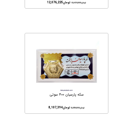
تومان
12,076,225
تومان
12,451,000
سکه پارسیان ۴۰۰ سوتی
تومان
8,107,394
تومان
8,359,000