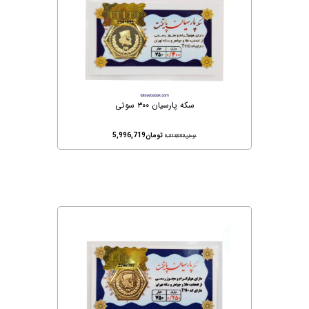
سکه پارسیان ۳۰۰ سوتی
تومان
5,996,719
تومان
6,313,000