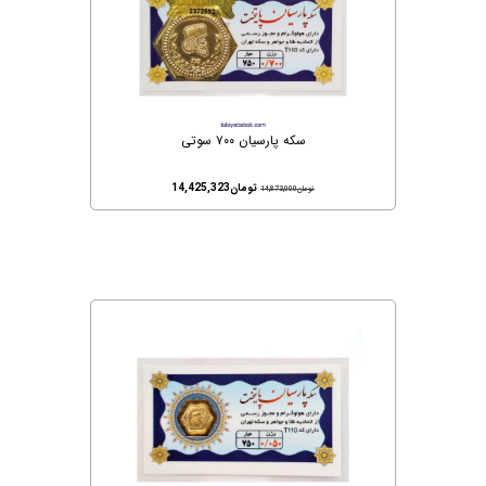
سکه پارسیان ۷۰۰ سوتی
تومان
14,425,323
تومان
14,873,000