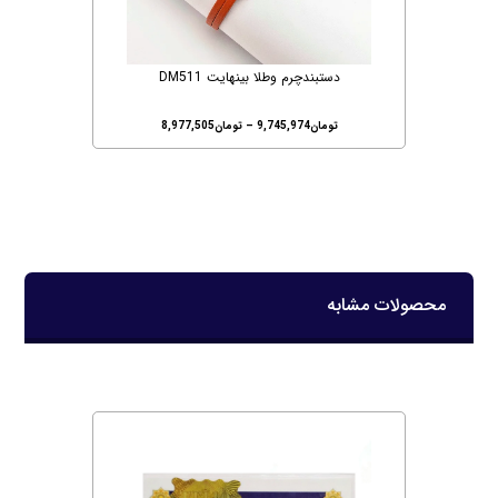
دستبندچرم وطلا بینهایت DM511
تومان
9,745,974
–
تومان
8,977,505
محصولات مشابه