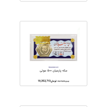
سکه پارسیان ۵۰۰ سوتی
تومان
10,352,713
تومان
10,674,000