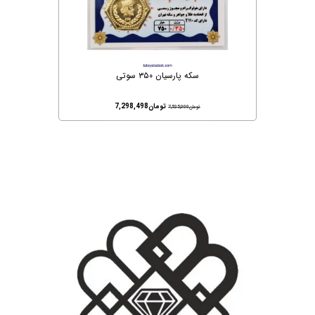
سکه پارسیان ۳۵۰ سوتی
تومان
7,298,498
تومان
7,525,000