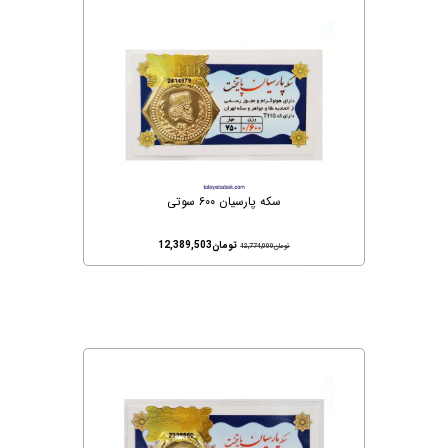
سکه پارسیان ۶۰۰ سوتی
تومان
12,389,503
تومان
12,774,000