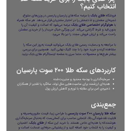
انتخاب کنیم؟
فروشگاه
طلای بابک
با عرضه
سکه‌های پارسیان
پارسس در وزن‌های متنوع،
تجربه‌ای مطمئن و لذت‌بخش را در اختیار مشتریان قرار می‌دهد. هر سکه همراه
با
هولوگرام اختصاصی طلای بابک
عرضه می‌شود که اصالت و کیفیت آن را
بدون قید و شرط گارانتی می‌کند. این ویژگی خیال خریدار را از خریدی مطمئن
راحت می‌کند و ارزش فروش مجدد را نیز بالا می‌برد.
با مراجعه به
وب‌سایت رسمی طلای بابک
می‌توانید قیمت به‌روز این سکه را
مشاهده کرده و خرید خود را با چند کلیک نهایی کنید. همچنین برای بررسی
بیشتر طرح‌ها و محصولات، حتما سری به
صفحه اینستاگرام طلای بابک
بزنید.
کاربردهای سکه طلا ۲۰۰ سوت پارسیان
سرمایه‌گذاری با بودجه محدود و مدیریت‌شده
هدیه‌ای ارزشمند برای مناسبت‌هایی مثل تولد، سالگرد یا تقدیر از همکاران
ذخیره‌ی امن برای مقابله با تورم و کاهش ارزش پول
جمع‌بندی
سکه طلا پارسیان ۲۰۰ سوت پارسس
با طراحی زیبا، قیمت مقرون‌به‌صرفه و
قابلیت نقدشوندگی بالا، انتخابی مناسب برای کسانی‌ست که به‌دنبال سرمایه‌گذاری
هوشمندانه یا هدیه‌ای خاص هستند. با خرید این سکه از
طلای بابک
، اطمینان
و کیفیت را به انتخاب خود اضافه کنید و از پشتیبانی حرفه‌ای، ضمانت اصالت و