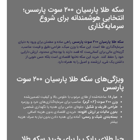
سکه طلا پارسیان ۲۰۰ سوت پارسس؛
انتخابی هوشمندانه برای شروع
سرمایه‌گذاری
سکه طلا پارسیان ۲۰۰ سوت پارسس
راهی ساده و مطمئن برای ورود به دنیای
سرمایه‌گذاری طلا است. این سکه با وزن سبک، طراحی دقیق و قیمت مناسب،
گزینه‌ای عالی برای کسانی‌ست که قصد دارند با بودجه‌ای محدود، ارزش دارایی
خود را حفظ کنند. خرید این سکه نه‌تنها اقتصادی است بلکه حس خوبی از
داشتن یک شی‌ء ارزشمند و اصیل را به همراه دارد.
ویژگی‌های سکه طلا پارسیان ۲۰۰ سوت
پارسس
عیار ۱۸:
ساخته‌شده از طلای مرغوب با خلوص بالا و کیفیت تضمین‌شده
وزن ۲۰۰ سوت (۰.۲ گرم):
مناسب برای سرمایه‌گذاری‌های خرد و روزمره
طراحی ظریف و شکیل:
جلوه‌ای خاص برای هدیه یا نگهداری شخصی
بدون مالیات بر ارزش افزوده:
خریدی اقتصادی بدون هزینه اضافی
بسته‌بندی شیک و رسمی:
آماده برای هدیه دادن بدون نیاز به صرف هزینه
بیشتر
چرا طلای بابک را برای خرید سکه طلا