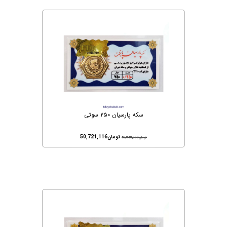
سکه پارسیان ۲۵۰ سوتی
تومان
50,721,116
تومان
52,840,000