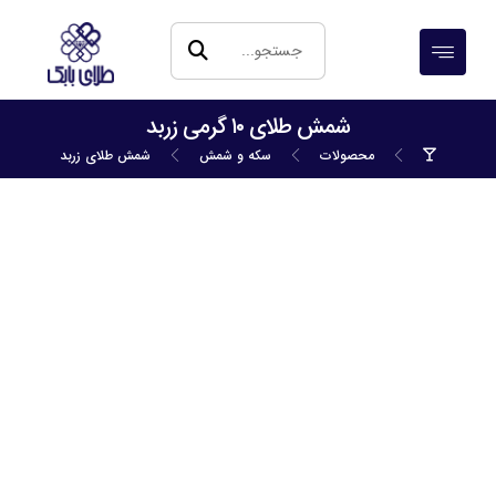
شمش طلای ۱۰ گرمی زربد
محصولات
سکه و شمش
شمش طلای زربد