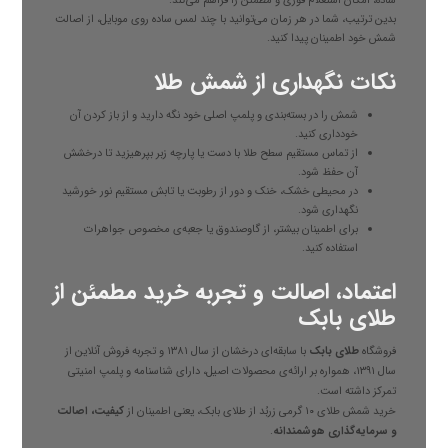
ساده، امکان استعلام فوری و مطمئن را فراهم می‌کند.
بدین ترتیب، شما در هر زمان می‌توانید با چند لمس ساده روی موبایل، از اصالت
شمش خود اطمینان پیدا کنید.
نکات نگهداری از شمش طلا
شمش را در بسته‌بندی و پلمپ اصلی خود نگه دارید و از باز کردن آن
خودداری کنید.
از تماس مستقیم سطح طلا با دست یا پارچه زبر بپرهیزید تا درخشش
آن حفظ شود.
در محیطی خشک، خنک و دور از رطوبت یا تابش مستقیم نور خورشید
نگهداری شود.
برای اطمینان بیشتر، از گاوصندوق یا جعبه‌ی مخصوص جواهرات
استفاده کنید.
اعتماد، اصالت و تجربه خرید مطمئن از
طلای بابک
فروشگاه
طلای بابک
با سابقه‌ای درخشان از سال ۱۳۸۱ و تجربه فروش آنلاین از
سال ۱۳۹۱، همواره بر ارائه‌ی محصولات اصیل، دارای شناسنامه و پلمپ امنیتی
تمرکز داشته است.
خرید شمش طلای ۱۰ گرمی زربُد از طلای بابک، یعنی اطمینان از
کیفیت، اصالت
و سرمایه‌گذاری هوشمندانه
.