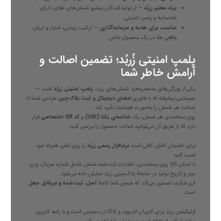
برند معتبر زربُد
— از تولیدکنندگان پیشرو شمش‌های طلای دارای
شناسنامه و پلمپ امنیتی.
مناسب برای هدیه و سرمایه‌گذاری
— ترکیب زیبایی، اعتبار و ارزش
واقعی طلا در یک محصول خاص.
پلمپ امنیتی زُربُد؛ تضمین اصالت و
آرامش خاطر شما
یکی از ویژگی‌های منحصربه‌فرد شمش‌های زربد،
پلمپ امنیتی زربُد
است —
سیستمی پیشرفته که با فناوری
امضای دیجیتال و ثبت بلاک‌چین
طراحی شده تا
اصالت هر شمش را به‌صورت هوشمند تأیید کند.
روی بسته‌بندی هر شمش، یک
شناسه‌ی یکتا (UID)
و
کد QR اختصاصی
قرار
دارد که از طریق آن می‌توانید اصالت محصول را بررسی کنید.
برای اطمینان کامل، کافی است
نرم‌افزار رسمی زربُد
را روی تلفن همراه خود
نصب کنید.
با اسکن QR روی بسته‌بندی، اطلاعات ثبت‌شده شمش شامل شماره سریال، وزن،
عیار و تاریخ تولید در سامانهٔ بلاک‌چینی زربُد نمایش داده می‌شود.
این فرآیند، تضمین می‌کند که شمش شما کاملاً
اصل، ثبت‌شده و غیرقابل جعل
است.
اپلیکیشن زربُد برای کاربران اندروید و iOS در دسترس است و با رابط کاربری