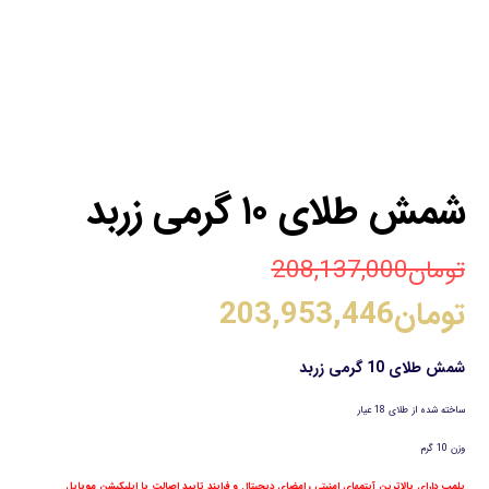
شمش طلای ۱۰ گرمی زربد
تومان
208,137,000
تومان
203,953,446
شمش طلای 10 گرمی زربد
ساخته شده از طلای 18 عیار
وزن 10 گرم
پلمپ دارای بالاترین آیتمهای امنیتی ، امضای دیجیتال و فرایند تایید اصالت با اپلیکیشن موبایل