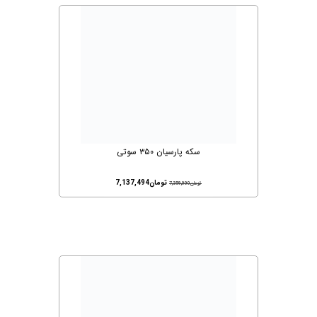
سکه پارسیان ۳۵۰ سوتی
تومان
7,137,494
تومان
7,359,000