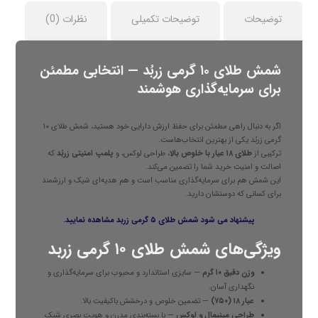
توضیحات
توضیحات تکمیلی
نظرات (0)
شمش طلای ۱۰ گرمی زربُد — انتخابی مطمئن
برای سرمایه‌گذاری هوشمند
اگر به دنبال راهی مطمئن برای حفظ ارزش دارایی خود هستید، شمش طلای ۱۰
گرمی زربُد یکی از بهترین انتخاب‌هاست.
ترکیبی از
طلای ۱۸ عیار با خلوص بالا
، طراحی لوکس، و
پلمپ امنیتی زربُد
که
اصالت و امنیت خرید شما را تضمین می‌کند.
این شمش هم برای سرمایه‌گذاری مناسب است و هم هدیه‌ای شیک و ارزشمند
برای کسانی که دوستشان دارید.
پیشنهاد می شود
شمش طلای ۵ گرمی زربد
مشاهده نمایید.
ویژگی‌های شمش طلای ۱۰ گرمی زربد
وزن دقیق ۱۰ گرم
— سایزی استاندارد و محبوب برای سرمایه‌گذاری و
نگهداری آسان.
عیار ۱۸ (۷۵۰)
— تضمین خلوص و درخشش باکیفیت بالا.
طراحی مینیمال و لوکس
— با بسته‌بندی مدرن و هویت بصری شیک