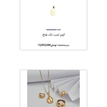
آویز اسب تک شاخ
تومان
12,832,580
تومان
13,028,000