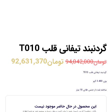
گردنبند تیفانی قلب T010
تومان
92,631,370
تومان
94,042,000
گردنبند تیفانی قلب T010
وزن 3.480 گرم
ساخته شده از جنس طلای 18 عیار
این محصول در حال حاضر موجود نیست
نگران نباشید! آدرس ایمیل خود را وارد کنید و وقتی دوباره موجود شد به شما اطلاع