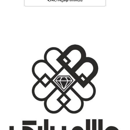
تومان
4,543,796
تومان
4,637,000