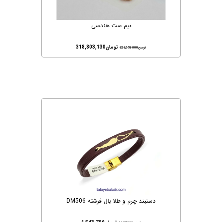
نیم ست هندسی
تومان
318,803,130
تومان
323,658,000
دستبند چرم و طلا بال فرشته DM506