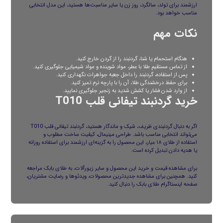
ارزشمند برای تولد، سالگرد، روز زن یا سایر مناسبت‌ها هستید، این مدل انتخابی
مناسب خواهد بود.
نکات مهم
هنگام استحمام یا شنا، گردنبند را از گردن خارج کنید.
از تماس مستقیم طلا با عطر، مواد شوینده و مواد شیمیایی جلوگیری کنید.
پس از استفاده، گردنبند را داخل جعبه جواهرات نگهداری کنید.
برای حفظ درخشندگی طلا، آن را با پارچه نرم تمیز کنید.
از وارد شدن فشار یا کشش شدید به زنجیر جلوگیری نمایید.
خرید گردنبند تیفانی قلب T010
اگر به دنبال گردنبندی ظریف، شیک و ماندگار هستید، گردنبند تیفانی قلب T010
می‌تواند انتخابی مناسب باشد. طراحی مینیمال، کیفیت ساخت مطلوب و
استفاده از طلای ۱۸ عیار، این محصول را به گزینه‌ای ارزشمند برای استفاده روزانه
یا هدیه دادن تبدیل کرده است.
برای مشاهده قیمت و خرید این محصول و سایر زیورآلات، به
طلای بابک
مراجعه
کنید. همچنین برای مشاهده جدیدترین محصولات، ویدئوها و رضایت مشتریان،
صفحه
اینستاگرام
طلای بابک را دنبال کنید.