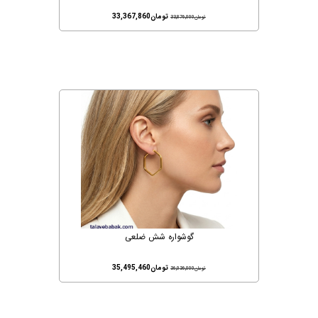
تومان
33,367,860
تومان
33,876,000
گوشواره شش ضلعی
تومان
35,495,460
تومان
36,036,000