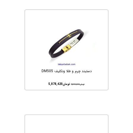
دستبند چرم و طلا ونکلیف DM505
تومان
5,878,420
تومان
5,999,000