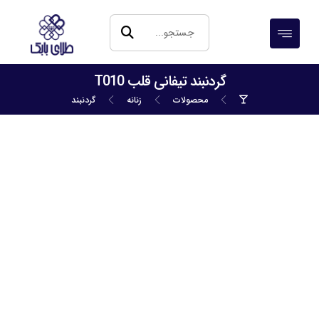
گردنبند تیفانی قلب T010
محصولات
زنانه
گردنبند