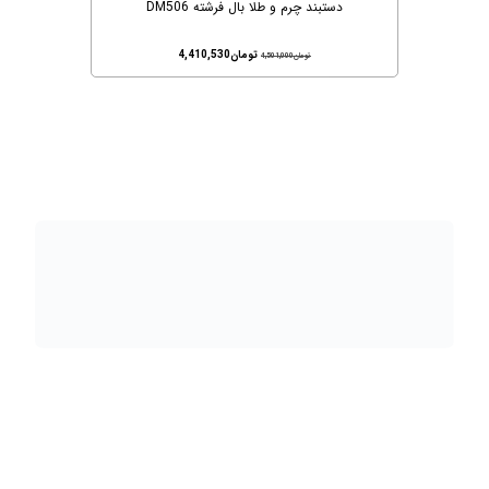
دستبند چرم و طلا بال فرشته DM506
تومان
4,410,530
تومان
4,501,000
تهران، شهر جدید اندیشه، بلوار آزادی، بازار طلای تیراژه