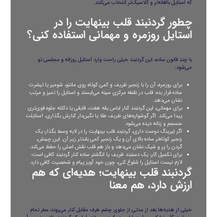
که استایل بالغانه‌تر و کلاسیک‌تر انتخاب می‌کنند.
چطور گردنبند قلب بینهایت را در
استایل روزمره و مهمانی استفاده کنی؟
با چند قانون ساده، این گردنبند خیلی راحت وارد استایل روزانه و مجلسی تو
می‌شود:
برای روزمره، آن را با زنجیر ظریف و کمی کوتاه روی مانتو، شومیز یا تیشرت
ساده قرار بده. قلب در نقطه‌ مرکزی سینه می‌ایستد و استایل را تمیز و مرتب
نشان می‌دهد.
برای مهمانی، این گردنبند کنار لباس یقه هفت، قایقی یا دکلته جلوه قوی‌تری
پیدا می‌کند. اگر گوشواره‌های ظریف طلا یا نگین‌دار کنارش بگذاری، استایلت
منسجم و زنانه دیده می‌شود.
اگر لِیرینگ دوست داری، گردنبند قلب بینهایت را در لایه وسط بگذار؛ یک
زنجیر کوتاه‌تر ساده بالای آن و یک زنجیر کمی بلندتر زیر آن. این چینش،
گردن را پر و شیک نشان می‌دهد و باز هم قلب نقش اصلی را حفظ می‌کند.
برای تکمیل کار، یک دستبند ظریف یا انگشتر ساده کنار گردنبند کافی است؛
لازم نیست استایل را شلوغ کنی، چون خود آویز پیام و شخصیت کافی دارد.
گردنبند قلب بینهایت؛ هدیه‌ای که هم
ارزش دارد، هم معنا
خیلی از هدیه‌ها بعد از مدتی از جلوی چشم طرف مقابل کنار می‌روند؛ عطر تمام