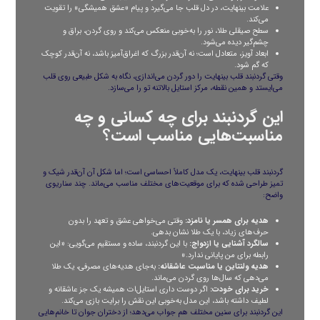
علامت بینهایت، در دل قلب جا می‌گیرد و پیام «عشق همیشگی» را تقویت
می‌کند.
سطح صیقلی طلا، نور را به‌خوبی منعکس می‌کند و روی گردن، براق و
چشم‌گیر دیده می‌شود.
ابعاد آویز، متعادل است؛ نه آن‌قدر بزرگ که اغراق‌آمیز باشد، نه آن‌قدر کوچک
که گم شود.
وقتی گردنبند قلب بینهایت را دور گردن می‌اندازی، نگاه به شکل طبیعی روی قلب
می‌ایستد و همین نقطه، مرکز استایل بالاتنه تو را می‌سازد.
این گردنبند برای چه کسانی و چه
مناسبت‌هایی مناسب است؟
گردنبند قلب بینهایت، یک مدل کاملاً احساسی است؛ اما شکل آن آن‌قدر شیک و
تمیز طراحی شده که برای موقعیت‌های مختلف مناسب می‌ماند. چند سناریوی
واضح:
هدیه برای همسر یا نامزد:
وقتی می‌خواهی عشق و تعهد را بدون
حرف‌های زیاد، با یک طلا نشان بدهی.
سالگرد آشنایی یا ازدواج:
با این گردنبند، ساده و مستقیم می‌گویی: «این
رابطه برای من پایانی ندارد.»
هدیه ولنتاین یا مناسبت عاشقانه:
به‌جای هدیه‌های مصرفی، یک طلا
می‌دهی که سال‌ها روی گردن می‌ماند.
خرید برای خودت:
اگر دوست داری استایل‌ات همیشه یک جز عاشقانه و
لطیف داشته باشد، این مدل به‌خوبی این نقش را برایت بازی می‌کند.
این گردنبند برای سنین مختلف هم جواب می‌دهد؛ از دختران جوان تا خانم‌هایی