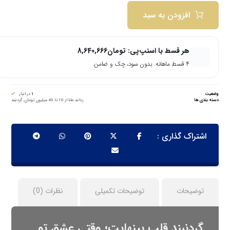
افزودن به سبد
هر قسط با اسنپ‌پی:
تومان
8,640,666
۴ قسط ماهانه. بدون سود، چک و ضامن.
وضعیت
1
در انبار
دسته بندی ها
زنانه
,
طلا از 10 تا 40 میلیون تومان
,
گردنبند
توضیحات
توضیحات تکمیلی
نظرات (0)
گردنبند قلب بینهایت؛ وقتی عشق تو