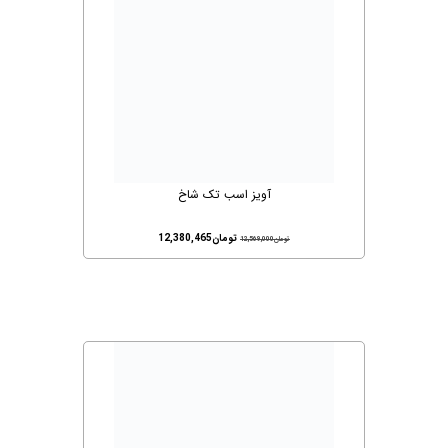
آویز اسب تک شاخ
تومان
12,380,465
تومان
12,569,000