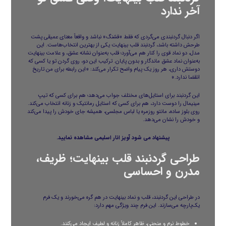
آخر ندارد
اگر دنبال گردنبندی می‌گردی که فقط «قشنگ» نباشد و واقعاً معنای عمیقی پشت
طرحش داشته باشد، گردنبند قلب بینهایت یکی از بهترین انتخاب‌هاست. این
مدل، دو نماد قوی را کنار هم می‌آورد؛ قلب به‌عنوان نشانه عشق، و علامت بینهایت
به‌عنوان نماد عشق ماندگار و بدون پایان. ترکیب این دو، روی گردن تو یا کسی که
دوستش داری، هر روز یک پیام واضح تکرار می‌کند: «این رابطه برای من تاریخ
انقضا ندارد.»
این گردنبند برای استایل‌های مختلف جواب می‌دهد؛ هم برای کسی که تیپ
مینیمال را دوست دارد، هم برای کسی که استایل رمانتیک و زنانه انتخاب می‌کند.
روی بلوز ساده، مانتو روزمره یا لباس مجلسی، همیشه جای خودش را پیدا می‌کند
و خودش را نشان می‌دهد.
پیشنهاد می شود
آویز انار اسلیمی
مشاهده نمایید.
طراحی گردنبند قلب بینهایت؛ ظریف،
مدرن و احساسی
در طراحی این گردنبند، قلب و نماد بینهایت در هم گره می‌خورند و یک فرم
یک‌پارچه می‌سازند. این فرم چند ویژگی مهم دارد:
خطوط نرم و منحنی، ظاهر کاملاً زنانه و لطیف ایجاد می‌کنند.