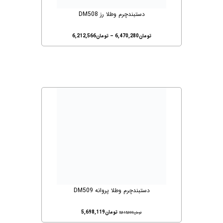
دستبندچرم وطلا رز DM508
تومان
6,470,280
–
تومان
6,212,566
دستبندچرم وطلا پروانه DM509
تومان
5,698,119
تومان
5,815,000