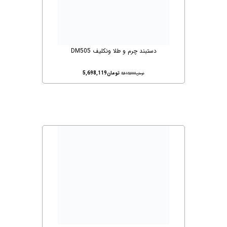
دستبند چرم و طلا ونکلیف DM505
تومان
5,698,119
تومان
5,815,000