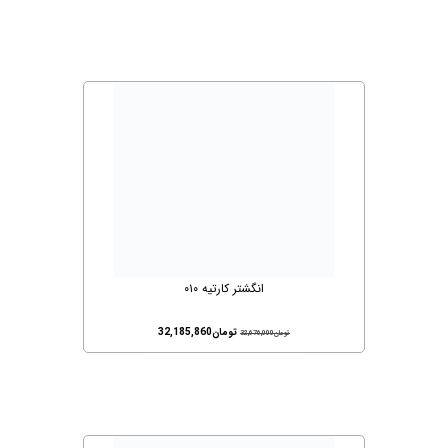
انگشتر کارتیه ۰۱۰
تومان
32,185,860
تومان
32,676,000