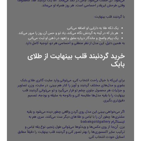
می‌شود، گل خشک می‌شود، لباس در کمد می‌ماند. اما یک گردنبند طلا، مخصوصاً
وقتی طرحش این‌قدر احساسی است، هر روز همراه او می‌ماند.
با گردنبند قلب بینهایت:
یک تکه طلا به دارایی او اضافه می‌کنی.
هر بار که در آینه به گردنش نگاه می‌کند، یاد تو و حس آن روز را مرور می‌کند.
یک پیام واضح و ماندگار درباره عشق و تعهد در ذهن او ثبت می‌کنی.
به همین دلیل، این مدل از نظر منطقی و احساسی هر دو، توجیه کامل دارد.
خرید گردنبند قلب بینهایت از طلای
بابک
برای این‌که با خیال راحت انتخاب کنی، می‌توانی وارد سایت
گالری طلای بابک
بشوی و مدل‌های مختلف گردنبند و آویز را کنار هم ببینی. در سایت، وزن، تصاویر
و جزئیات هر محصول جلوی چشم تو قرار می‌گیرد و تو می‌توانی گردنبند قلب
بینهایت را با بقیه مدل‌ها مقایسه کنی و باتوجه به سلیقه و بودجه، تصمیم
دقیق‌تری بگیری.
اگر می‌خواهی ببینی این مدل روی گردن واقعی چطور دیده می‌شود و بقیه
مشتری‌ها چطور آن را با لباس و طلاهای دیگر ست می‌کنند، سری هم به
اینستاگرام
babakgoldgallery
بزن. آن‌جا از روی عکس‌ها و ویدئوها می‌توانی طول زنجیر، نوع یقه لباس و
ترکیب سایر اکسسوری‌ها را بهتر تصور کنی و گردنبند قلب بینهایت را دقیقاً مطابق
استایل خودت انتخاب کنی.