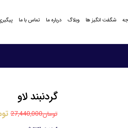
جه
شگفت انگیز ها
وبلاگ
درباره ما
تماس با ما
پیگیر
گردنبند لاو
توم
تومان
27,440,000