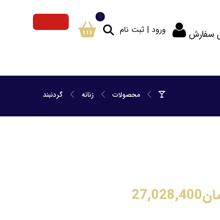
ورود | ثبت نام
ی سفارش
محصولات
زنانه
گردنبند
ان
27,028,400