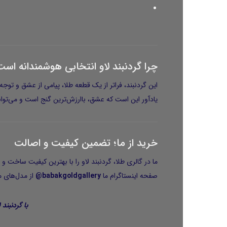
چرا گردنبند لاو انتخابی هوشمندانه اس
این گردنبند، فراتر از یک قطعه طلا،
پیامی از عشق و توجه
یادآور این است که عشق، باارزش‌ترین گنج است و می‌تواند
خرید از ما؛ تضمین کیفیت و اصالت
ما در گالری طلا، گردنبند لاو را با
بهترین کیفیت ساخت و 
صفحه اینستاگرام ما
babakgoldgallery@
از مدل‌های م
با گردنبند