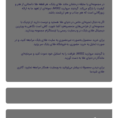
در مجموعه‌ای با سابقه درخشان مانند طلای بابک، هر قطعه طلا داستانی از هنر و
کیفیت را بازگو می‌کند.
گردنبند مروارید
M002، نمونه‌ای از تعهد ما به ارائه
زیورآلاتی است که هم جذاب و هم ارزشمند باشند.
اگر به دنبال تجربه‌ای خاص در دنیای طلا هستید و دوست دارید از نزدیک با
مجموعه‌ای از طراحی‌های منحصربه‌فرد آشنا شوید، کافی است نگاهی به ویترین
دیجیتال طلای بابک در وب‌سایت رسمی یا
اینستاگرام
مجموعه بیندازید.
برای خرید محصول به‌صورت غیرحضوری به
سایت طلای بابک
مراجعه کنید، و در
صورت تمایل به خرید حضوری، به فروشگاه طلای بابک سر بزنید.
با گردنبند مروارید M002، ظرافت را به استایل خود دعوت کنید و سرمایه‌ای
ماندگار در دنیای طلا به دست آورید.
برای دیدن محصولات بیشتر می‌توانید به وبسایت همکار مراجعه نمایید:
گالری
طلای شیدسا