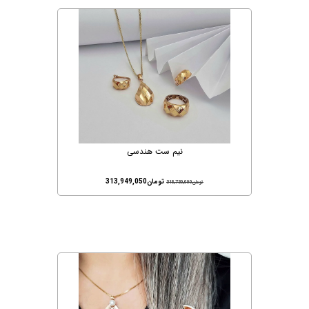
نیم ست هندسی
تومان
313,949,050
تومان
318,730,000