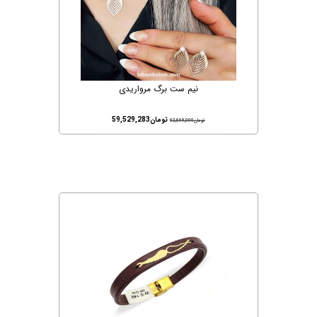
نیم ست برگ مرواریدی
تومان
59,529,283
تومان
62,669,000