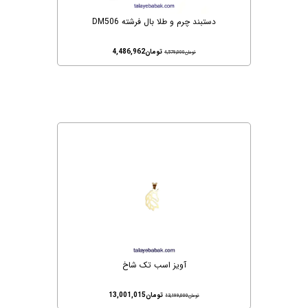
دستبند چرم و طلا بال فرشته DM506
تومان
4,486,962
تومان
4,579,000
آویز اسب تک شاخ
تومان
13,001,015
تومان
13,199,000