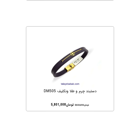
دستبند چرم و طلا ونکلیف DM505
تومان
5,801,008
تومان
5,920,000