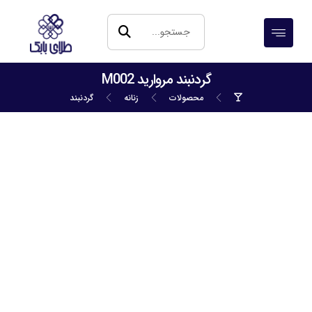
گردنبند مروارید M002
محصولات
زنانه
گردنبند