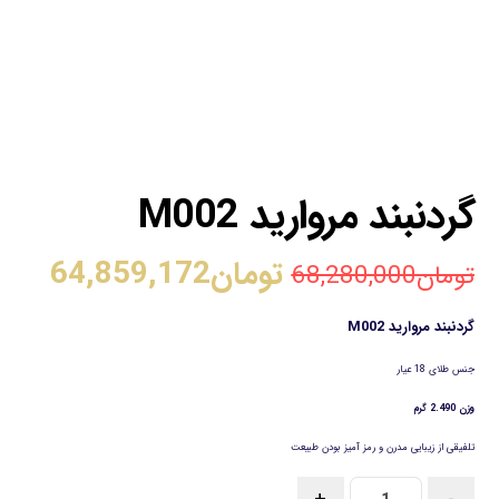
گردنبند مروارید M002
تومان
64,859,172
تومان
68,280,000
گردنبند مروارید M002
جنس طلای 18 عیار
وزن 2.490 گرم
تلفیقی از زیبایی مدرن و رمز آمیز بودن طبیعت