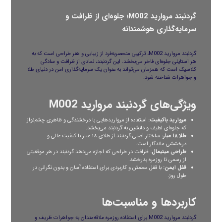
گردنبند مروارید M002؛ جلوه‌ای از ظرافت و
سرمایه‌گذاری هوشمندانه
گردنبند مروارید M002، ترکیبی منحصربه‌فرد از زیبایی و هنر طراحی است که به
هر استایلی جلوه‌ای فاخر می‌بخشد. این گردنبند، نمادی از ظرافت و سادگی
کلاسیک است که همزمان می‌تواند به عنوان یک سرمایه‌گذاری امن در دنیای طلا
و جواهرات شناخته شود.
ویژگی‌های گردنبند مروارید M002
مروارید باکیفیت:
استفاده از مرواریدهایی با درخشندگی و ظاهری چشم‌نواز
که جلوه‌ای لطیف و دلنشین به گردنبند می‌بخشد.
طلا ۱۸ عیار:
ساختار اصلی گردنبند از طلای ۱۸ عیار با کیفیت عالی و
درخششی ماندگار است.
طراحی مینیمال:
ظرافت در طراحی که اجازه می‌دهد گردنبند در هر موقعیتی
از رسمی تا روزمره بدرخشد.
قفل ایمن:
با قفل مطمئن و کاربردی برای استفاده آسان و بدون نگرانی در
طول روز.
کاربردها و مناسبت‌ها
گردنبند مروارید M002 برای استفاده روزمره علاقه‌مندان به جواهرات ظریف و