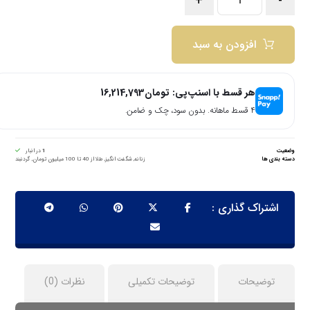
+
-
افزودن به سبد
هر قسط با اسنپ‌پی:
تومان
16,214,793
۴ قسط ماهانه. بدون سود، چک و ضامن.
وضعیت
1
در انبار
دسته بندی ها
زنانه
,
شگفت انگیز
,
طلا از 40 تا 100 میلیون تومان
,
گردنبند
توضیحات
توضیحات تکمیلی
نظرات (0)