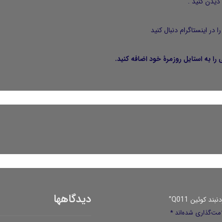
دیدن کنید .
را در
اینستاگرام
دنبال کنید
دیدگاهها
 کوئین Q011”
مت‌گذاری شده‌اند
*