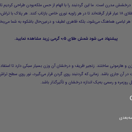
راحی کلاسیک و درخشش مدرن است. ما این گردنبند را با الهام از حس ملکه‌بودن طراحی کردیم
بدرخشد. سه پلاک گل چهارپر طلایی در میان زنجیری از طلای ۱۸ عیار قرار گرفته‌اند تا در هر زاویه نوری خاص ب
با هر لباسی هماهنگ می‌شود، بلکه ظاهری لطیف و درعین‌حال باشکوه به شما می‌بخ
پیشنهاد می شود
شمش طلای ۰٫۵ گرمی زربد
مشاهده نمایید.
دنبند کوئین Q011 را با تمرکز بر توازن و هارمونی ساختند. زنجیر ظریف و درخشان آن وزن بسیار سبکی 
آن جاری باشد. زمانی که گردنبند روی گردن قرار می‌گیرد، نور روی سطح تراش‌خور
 روزمره و رسمی به‌یک‌ اندازه درخشان و تأثیرگذار باشد.
سه‌بعدی