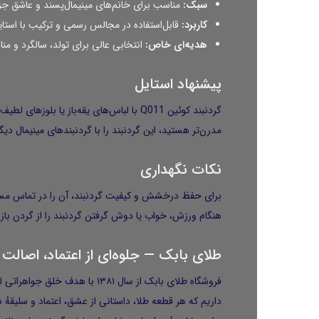
سبک:
مناسب برای خانم‌های مینیمال‌پسند و عاشق ج
کاربرد:
قابل‌استفاده در مجالس رسمی و ترکیب با استای
هدیه‌ای خاص:
انتخابی عالی برای تولد، سالگرد و من
پیشنهاد استایل
گردنبند کوئین Q011 با لباس‌های یقه‌باز 
مدرن‌تر هستید، این گردنبند را با گردنبندهای مینیمال دی
نکات نگهداری
برای حفظ درخشش و کیفیت گردنبند، آن را در تماس مستقیم 
هنگام ورزش، خواب یا دوش گرفتن گردنبند را از گردن با
طلای بابک — جلوه‌ای از اعتماد، اصالت 
فروشگاه
طلای بابک
داریم که هر قطعه طلا، داستانی از عشق، اعتماد و سلیقهٔ