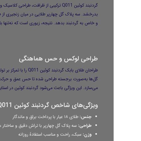
گردنبند کوئین Q011 ترکیبی از ظرافت، ط
و خاص به گردنبند بدهد. نتیجه، زیوری است که نه‌تنها 
طراحی لوکس و حس هماهنگی
طراحان طلای بابک گر
گل‌ها به‌صورت برجسته طراحی شده تا حس عمق و حرکت در 
می‌سازد. این ویژگی باعث می‌شود گردنبند کوئین در استایل
ویژگی‌های شاخص گردنبند کوئین Q011
جنس:
طلای ۱۸ عیار با پرداخت براق و ماندگار
طراحی:
سه پلاک گل چهارپر با تراش دقیق و ساختار 
وزن:
سبک، راحت و مناسب استفادهٔ روزانه