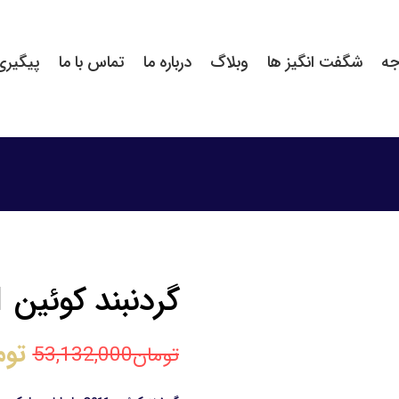
جه
شگفت انگیز ها
وبلاگ
درباره ما
تماس با ما
پیگیر
گردنبند کوئین Q011
توم
تومان
53,132,000