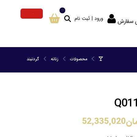
ورود | ثبت نام
ی سفارش
محصولات
زنانه
گردنبند
ان
52,335,020