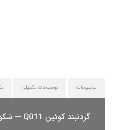
توضیحات
توضیحات تکمیلی
نظ
گردنبند کوئین Q011 — شکوهی لطیف برای لحظه‌های خاص