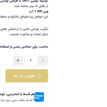
گردنبند کوئین Q011 با طراحی لوکس و ظرافت چشم‌نواز
از طلای ۱۸ عیار ساخته شده
وزن 1.920
گرم
این جواهر زیبا جلوه‌ای باشکوه و سلطن
ترکیب طراحی خاص با درخشش طلای ناب، 
دنبال اصالت و جذابیت هستند.
مناسب برای مجالس رسمی و استفاده 
+
-
افزودن به سبد
هر قسط با اسنپ‌پی:
توم
۴ قسط ماهانه. بدون سود، چک و ضامن.