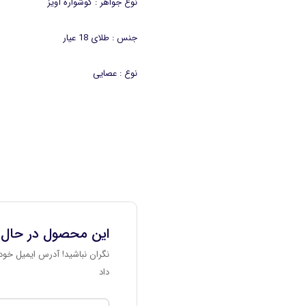
نوع جواهر : گوشواره آویز
جنس : طلای 18 عیار
نوع : عصایی
این محصول در حال
نگران نباشید! آدرس ایمیل خود 
داد