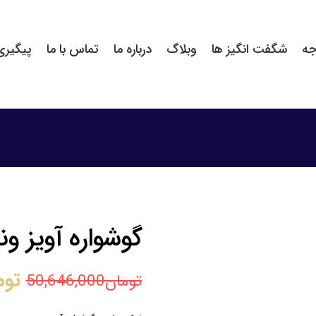
جه
شگفت انگیز ها
وبلاگ
درباره ما
تماس با ما
پیگیر
گوشواره آویز و
توم
تومان
50,646,000