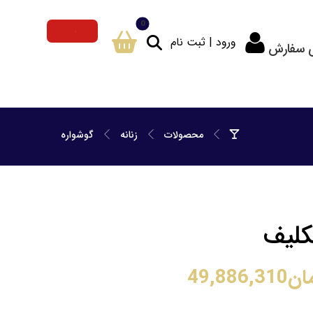
ورود | ثبت نام
ی سفارش
محصولات
زنانه
گوشواره
نکلیف
ان
49,886,310