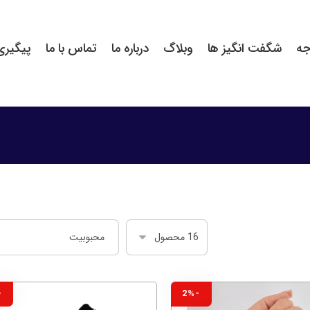
جه
شگفت انگیز ها
وبلاگ
درباره ما
تماس با ما
پیگیر
2%
-2%