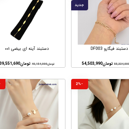
جدید
دستبند فیگارو DF003
دستبند آینه ای بیضی ۰۰۱
تومان
54,503,990
تومان
39,551,690
55,334,00
تومان
40,154,000
2%
-2%