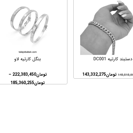
دستبند کارتیه DC001
بنگل کارتیه لاو
تومان
143,332,275
تومان
222,383,450
–
145,515,0
تومان
185,360,255