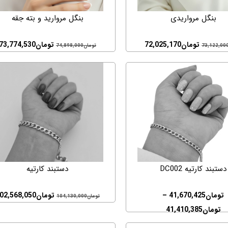
بنگل مرواریدی
بنگل مروارید و بته جقه
تومان
72,025,170
تومان
73,774,530
73,122,00
تومان
74,898,000
دستبند کارتیه DC002
دستبند کارتیه
تومان
41,670,425
–
تومان
02,568,050
تومان
104,130,000
تومان
41,410,385