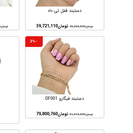
دستبند قفل تی ۰۱۰
تومان
39,721,110
تومان
40,326,000
تومان
0
-2%
دستبند فیگارو DF001
تومان
79,800,760
تومان
81,016,000