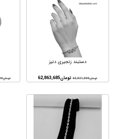
دستبند زنجیری دنیز
تومان
62,863,685
تومان
63,821,000
تومان
00