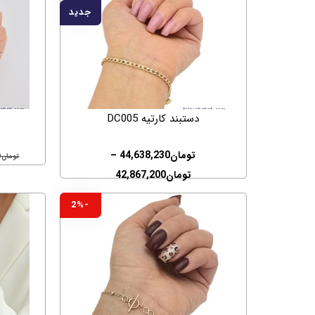
جدید
دستبند کارتیه DC005
تومان
44,638,230
–
تومان
0
تومان
42,867,200
-2%