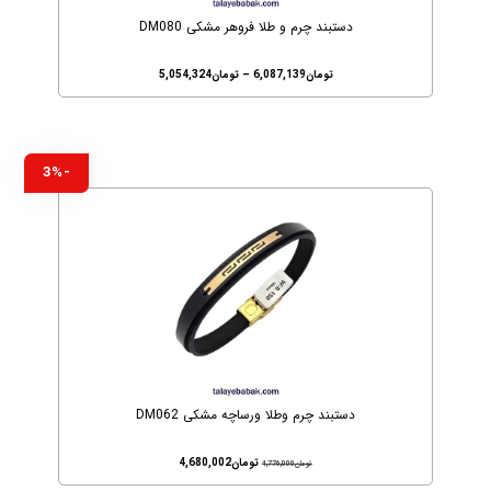
دستبند چرم و طلا فروهر مشکی DM080
تومان
6,087,139
–
تومان
5,054,324
-3%
دستبند چرم وطلا ورساچه مشکی DM062
تومان
4,680,002
تومان
4,776,000