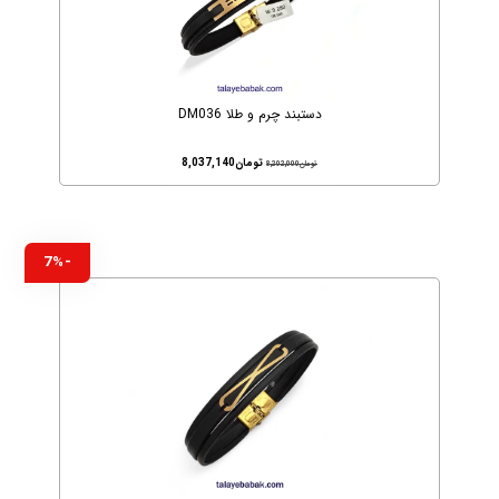
دستبند چرم و طلا DM036
تومان
8,037,140
تومان
8,202,000
-7%