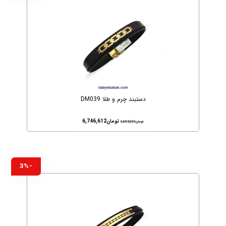
دستبند چرم و طلا DM039
تومان
6,746,612
تومان
6,885,000
-3%