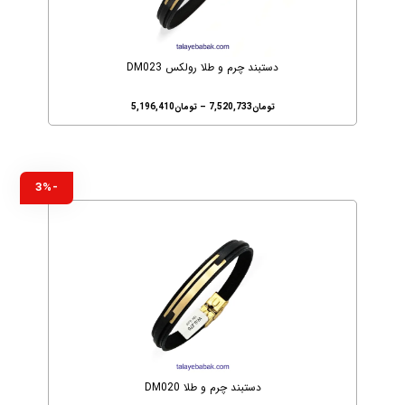
دستبند چرم و طلا رولکس DM023
تومان
7,520,733
–
تومان
5,196,410
-3%
دستبند چرم و طلا DM020