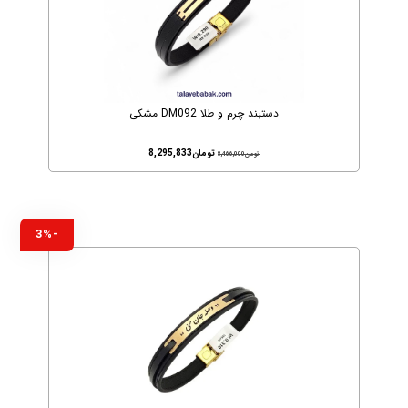
دستبند چرم و طلا DM092 مشکی
تومان
8,295,833
تومان
8,466,000
-3%