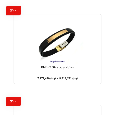
-3%
دستبند چرم و طلا DM052
تومان
8,812,241
–
تومان
7,779,426
-3%