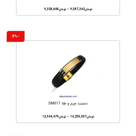
تومان
9,587,342
–
تومان
9,328,648
-3%
دستبند چرم و طلا DM017
تومان
14,235,007
–
تومان
12,944,479