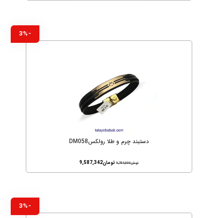
-3%
دستبند چرم و طلا رولکسDM058
تومان
9,587,342
تومان
9,784,000
-3%