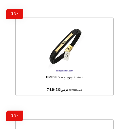
-3%
دستبند چرم و طلا DM028
تومان
7,520,733
تومان
7,675,000
-3%