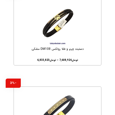
دستبند چرم و طلا رولکس DM108 مشکی
تومان
7,608,924
–
تومان
6,833,823
-3%