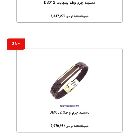
دستبند چرم وطلا بینهایت DS012
تومان
8,847,279
تومان
9,413,000
-3%
دستبند چرم و طلا DM032
تومان
9,070,934
تومان
9,257,000