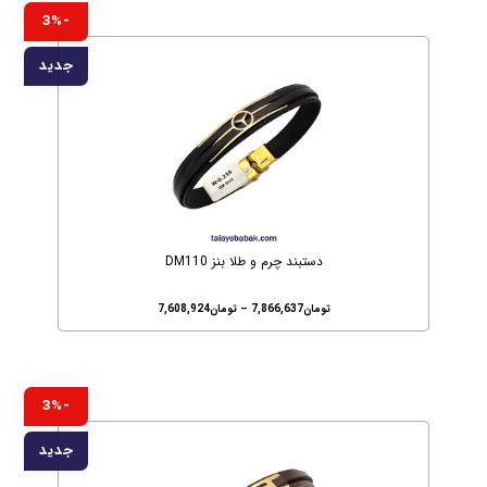
-3%
جدید
دستبند چرم و طلا بنز DM110
تومان
7,866,637
–
تومان
7,608,924
-3%
جدید