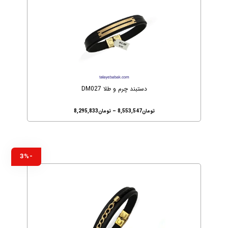
دستبند چرم و طلا DM027
تومان
8,553,547
–
تومان
8,295,833
-3%