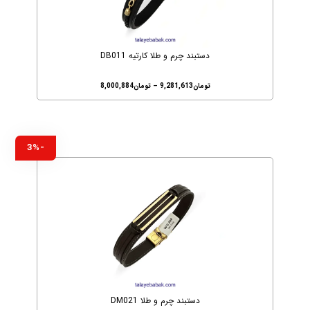
دستبند چرم و طلا کارتیه DB011
تومان
9,281,613
–
تومان
8,000,884
-3%
دستبند چرم و طلا DM021