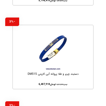
تومان
5,196,410
تومان
5,303,000
-3%
دستبند چرم و طلا پروانه آبی کاربنی DM515
تومان
6,487,918
تومان
6,621,000
-3%