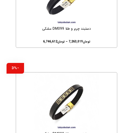
دستبند چرم و طلا DM099 مشکی
تومان
7,263,019
–
تومان
6,746,612
-3%