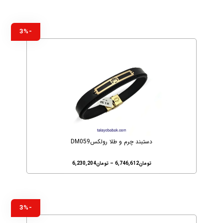
-3%
دستبند چرم و طلا رولکسDM059
تومان
6,746,612
–
تومان
6,230,204
-3%