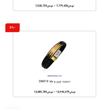
تومان
7,779,426
–
تومان
7,520,733
-3%
دستبند چرم و طلا DM018
تومان
12,944,479
–
تومان
12,685,785