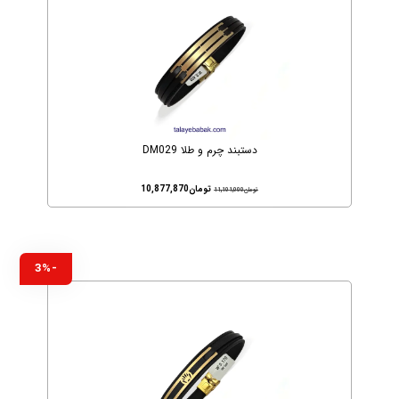
دستبند چرم و طلا DM029
تومان
10,877,870
تومان
11,101,000
-3%