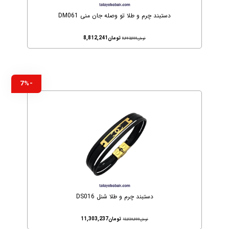
دستبند چرم و طلا تو وصله جان منی DM061
تومان
8,812,241
تومان
8,993,000
-7%
دستبند چرم و طلا شنل DS016
تومان
11,303,237
تومان
12,026,000