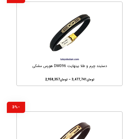
دستبند چرم و طلا بینهایت DM096 هورس مشکی
تومان
3,477,741
–
تومان
2,958,357
-3%