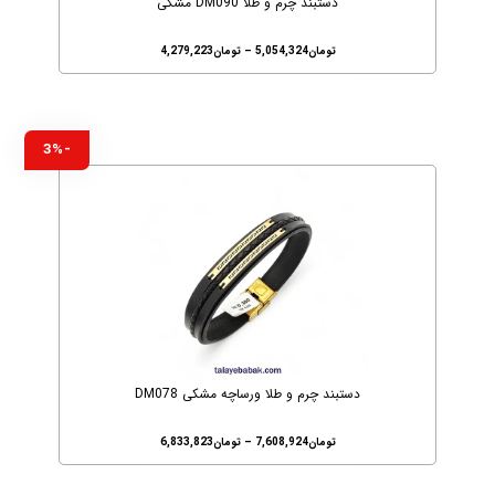
دستبند چرم و طلا DM090 مشکی
تومان
5,054,324
–
تومان
4,279,223
-3%
دستبند چرم و طلا ورساچه مشکی DM078
تومان
7,608,924
–
تومان
6,833,823