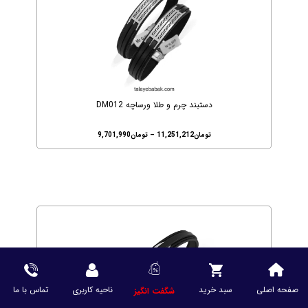
دستبند چرم و طلا ورساچه DM012
تومان
11,251,212
–
تومان
9,701,990
صفحه اصلی
سبد خرید
ناحیه کاربری
تماس با ما
شگفت انگیز