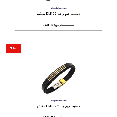
دستبند چرم و طلا DM106 مشکی
تومان
6,230,204
تومان
6,358,000
-3%
دستبند چرم و طلا DM102 مشکی