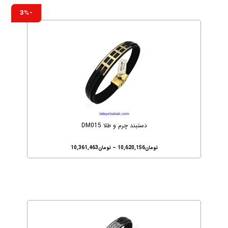
-3%
دستبند چرم و طلا DM015
تومان
10,620,156
–
تومان
10,361,463