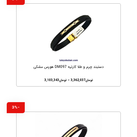
دستبند چرم و طلا کارتیه DM097 هورس مشکی
تومان
3,362,037
–
تومان
3,103,343
-3%