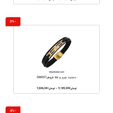
-3%
دستبند چرم و طلا فروهرDM057
تومان
9,185,583
–
تومان
7,636,361
-4%